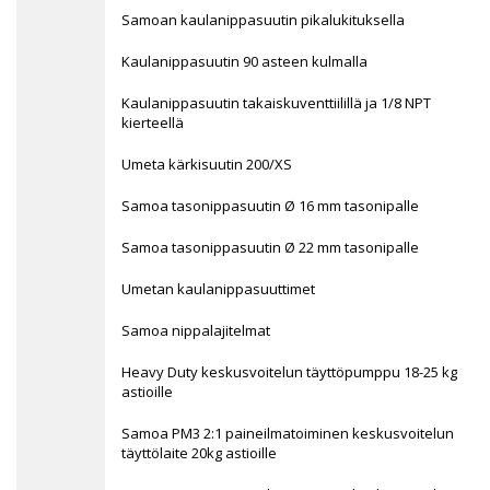
Samoan kaulanippasuutin pikalukituksella
Kaulanippasuutin 90 asteen kulmalla
Kaulanippasuutin takaiskuventtiilillä ja 1/8 NPT
kierteellä
Umeta kärkisuutin 200/XS
Samoa tasonippasuutin Ø 16 mm tasonipalle
Samoa tasonippasuutin Ø 22 mm tasonipalle
Umetan kaulanippasuuttimet
Samoa nippalajitelmat
Heavy Duty keskusvoitelun täyttöpumppu 18-25 kg
astioille
Samoa PM3 2:1 paineilmatoiminen keskusvoitelun
täyttölaite 20kg astioille