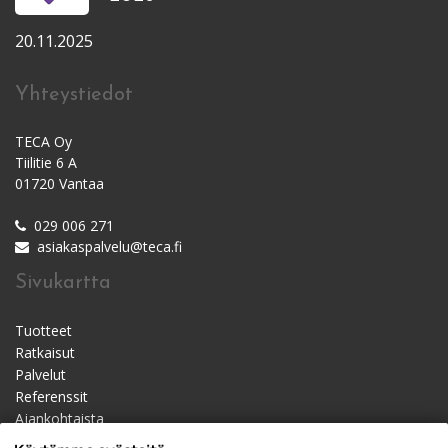
20.11.2025
Yhteystiedot
TECA Oy
Tiilitie 6 A
01720 Vantaa
029 006 271
asiakaspalvelu@teca.fi
Sivukartta
Tuotteet
Ratkaisut
Palvelut
Referenssit
Ajankohtaista
Materiaalipankki