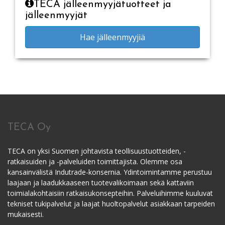
TECA jälleenmyyjätuotteet ja
jälleenmyyjät
Hae jälleenmyyjiä
TECA Oy
TECA on yksi Suomen johtavista teollisuustuotteiden, -
ratkaisuiden ja -palveluiden toimittajista. Olemme osa
kansainvälistä Indutrade-konsernia. Ydintoimintamme perustuu
laajaan ja laadukkaaseen tuotevalikoimaan sekä kattaviin
toimialakohtaisiin ratkaisukonsepteihin. Palveluihimme kuuluvat
tekniset tukipalvelut ja laajat huoltopalvelut asiakkaan tarpeiden
mukaisesti.