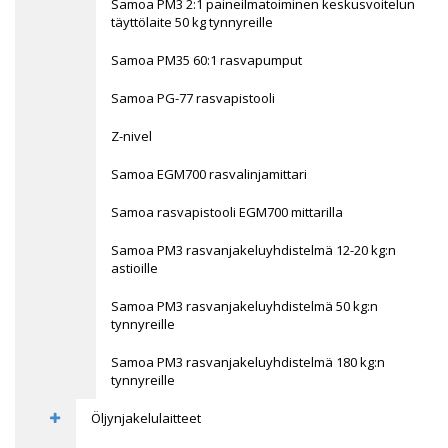
Samoa PM3 2:1 paineilmatoiminen keskusvoitelun
täyttölaite 50 kg tynnyreille
Samoa PM35 60:1 rasvapumput
Samoa PG-77 rasvapistooli
Z-nivel
Samoa EGM700 rasvalinjamittari
Samoa rasvapistooli EGM700 mittarilla
Samoa PM3 rasvanjakeluyhdistelmä 12-20 kg:n
astioille
Samoa PM3 rasvanjakeluyhdistelmä 50 kg:n
tynnyreille
Samoa PM3 rasvanjakeluyhdistelmä 180 kg:n
tynnyreille
Öljynjakelulaitteet