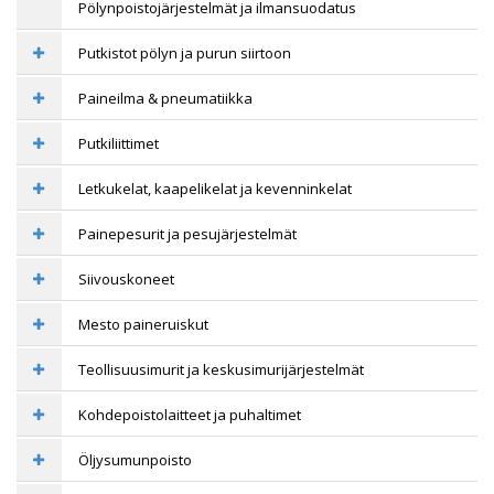
Pölynpoistojärjestelmät ja ilmansuodatus
Putkistot pölyn ja purun siirtoon
Paineilma & pneumatiikka
Putkiliittimet
Letkukelat, kaapelikelat ja kevenninkelat
Painepesurit ja pesujärjestelmät
Siivouskoneet
Mesto paineruiskut
Teollisuusimurit ja keskusimurijärjestelmät
Kohdepoistolaitteet ja puhaltimet
Öljysumunpoisto