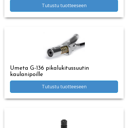
Tutustu tuotteeseen
Umeta G-136 pikalukitussuutin
kaulanipoille
Tutustu tuotteeseen