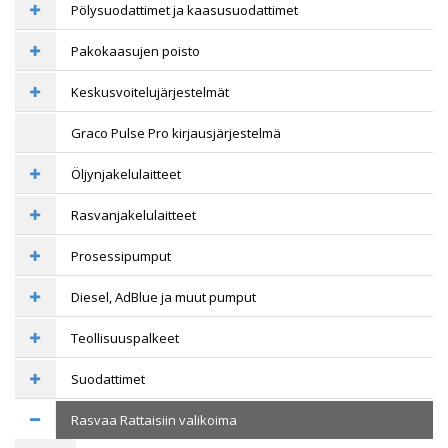
Pölysuodattimet ja kaasusuodattimet
Pakokaasujen poisto
Keskusvoitelujärjestelmät
Graco Pulse Pro kirjausjärjestelmä
Öljynjakelulaitteet
Rasvanjakelulaitteet
Prosessipumput
Diesel, AdBlue ja muut pumput
Teollisuuspalkeet
Suodattimet
Rasvaa Rattaisiin valikoima