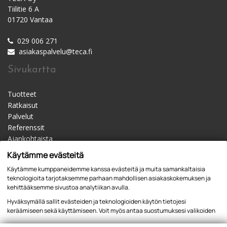
Tiilitie 6 A
01720 Vantaa
029 006 271
asiakaspalvelu@teca.fi
Sivukartta
Tuotteet
Ratkaisut
Palvelut
Referenssit
Ajankohtaista
Materiaalipankki
Käytämme evästeitä
Yhteystiedot
Käytämme kumppaneidemme kanssa evästeitä ja muita samankaltaisia
Jälleenmyyjät
teknologioita tarjotaksemme parhaan mahdollisen asiakaskokemuksen ja
kehittääksemme sivustoa analytiikan avulla.
Hyväksymällä sallit evästeiden ja teknologioiden käytön tietojesi
keräämiseen sekä käyttämiseen. Voit myös antaa suostumuksesi valikoiden
kautta klikkaamalla “Asetukset” painiketta.