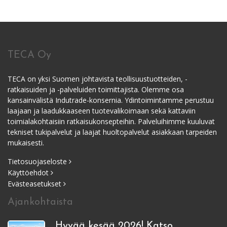
TECA Oy
TECA on yksi Suomen johtavista teollisuustuotteiden, -
ratkaisuiden ja -palveluiden toimittajista. Olemme osa
kansainvälistä Indutrade-konsernia. Ydintoimintamme perustuu
laajaan ja laadukkaaseen tuotevalikoimaan sekä kattaviin
toimialakohtaisiin ratkaisukonsepteihin. Palveluihimme kuuluvat
tekniset tukipalvelut ja laajat huoltopalvelut asiakkaan tarpeiden
mukaisesti.
Tietosuojaseloste
Käyttöehdot
Evästeasetukset
Ajankohtaista
Hyvää kesää 2026! Katso