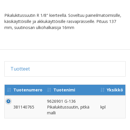
Pikalukitussuutin R 1/8" kierteellä. Soveltuu paineilmatoimisille,
käsikäyttöisille ja akkukäyttöisille rasvaprässeille. Pituus 137
mm, suutinosan ulkohalkaisija 16mm
Tuotteet
Tuotenumero
Tuotenimi
Yksikkö
9626901 G-136
381140765
Pikalukitussuutin, pitkä
kpl
malli