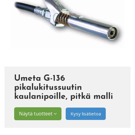
Umeta G-136
pikalukitussuutin
kaulanipoille, pitkä malli
Näytä tuotteet
Kysy lisätietoa