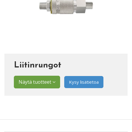
Liitinrungot
Näytä tuotteet
Kysy lisätietoa