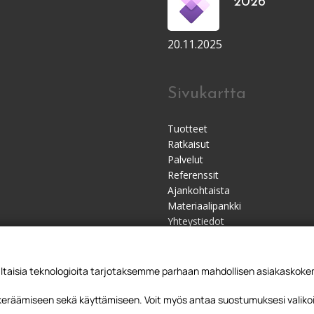
2026
20.11.2025
Sivukartta
Tuotteet
Ratkaisut
Palvelut
Referenssit
Ajankohtaista
Materiaalipankki
Yhteystiedot
Jälleenmyyjät
sia teknologioita tarjotaksemme parhaan mahdollisen asiakaskokemu
 keräämiseen sekä käyttämiseen. Voit myös antaa suostumuksesi valikoi