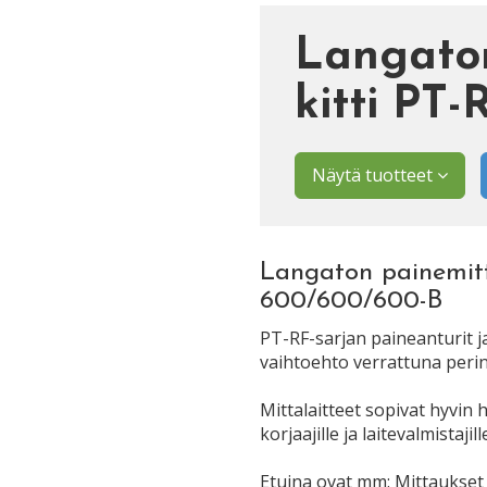
Langaton
kitti PT
Näytä tuotteet
Langaton painemitta
600/600/600-B
PT-RF-sarjan paineanturit j
vaihtoehto verrattuna peri
Mittalaitteet sopivat hyvin hu
korjaajille ja laitevalmistajill
Etuina ovat mm: Mittaukset v