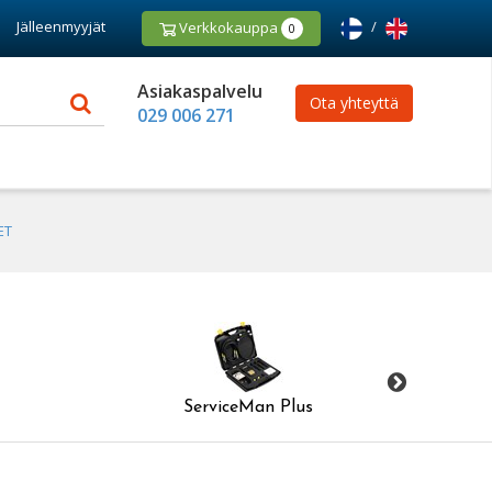
Jälleenmyyjät
/
Verkkokauppa
0
Asiakaspalvelu
Ota yhteyttä
029 006 271
ET
ServiceMan Plus
Digitaali