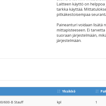
Laitteen käyttö on helppoa j
tarkka käyttää. Mittatuloks
pitkäkestoisempaa seuranta
Paineanturi voidaan lisätä 
mittapisteeseen. Ei tarvetta
suoraan järjestelmään, mik
järjestelmään.
Yksikkö
Pa
0/600-B Stauff
kpl
1