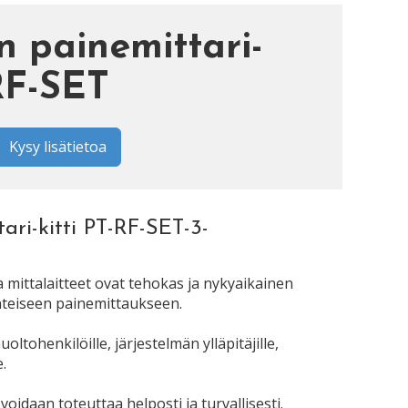
 painemittari-
-RF-SET
Kysy lisätietoa
ri-kitti PT-RF-SET-3-
a mittalaitteet ovat tehokas ja nykyaikainen
nteiseen painemittaukseen.
oltohenkilöille, järjestelmän ylläpitäjille,
e.
oidaan toteuttaa helposti ja turvallisesti.