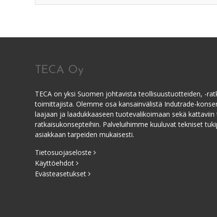
TECA Oy
TECA on yksi Suomen johtavista teollisuustuotteiden, -ratk
toimittajista. Olemme osa kansainvälistä Indutrade-kons
laajaan ja laadukkaaseen tuotevalikoimaan sekä kattaviin 
ratkaisukonsepteihin. Palveluihimme kuuluvat tekniset tukip
asiakkaan tarpeiden mukaisesti.
Tietosuojaseloste
Käyttöehdot
Evästeasetukset