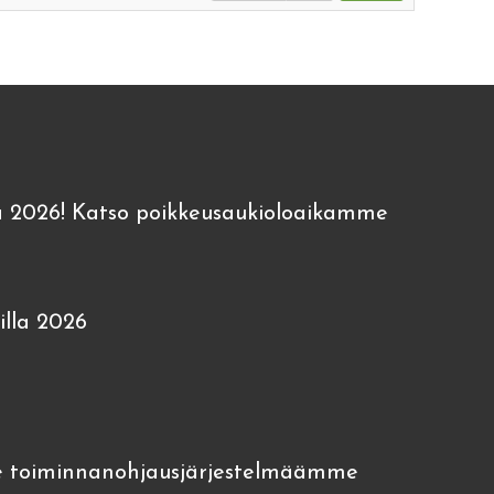
 2026! Katso poikkeusaukioloaikamme
lla 2026
 toiminnanohjausjärjestelmäämme