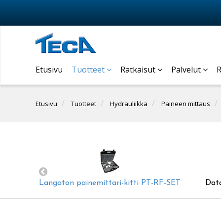
Etusivu
Tuotteet
Ratkaisut
Palvelut
R
Etusivu
Tuotteet
Hydrauliikka
Paineen mittaus
Langaton painemittari-kitti PT-RF-SET
Data