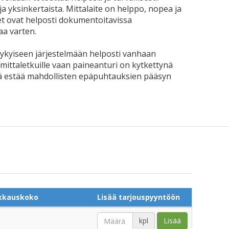
a yksinkertaista. Mittalaite on helppo, nopea ja
et ovat helposti dokumentoitavissa
a varten.
nykyiseen järjestelmään helposti vanhaan
 mittaletkuille vaan paineanturi on kytkettynä
ä estää mahdollisten epäpuhtauksien pääsyn
kkauskoko
Lisää tarjouspyyntöön
kpl
Lisää