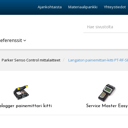
Ajankohtaista
Materiaalipankki
Yhteystiedot
eferenssit
Parker Senso Control mittalaitteet
Langaton painemittari-kitti PT-RF-S
logger painemittari kitti
Service Master Easy