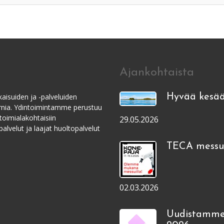
Ajankohtaista
aisuiden ja -palveluiden
Hyvää kesää
ernia. Ydintoimintamme perustuu
toimialakohtaisiin
29.05.2026
alvelut ja laajat huoltopalvelut
TECA messui
02.03.2026
Uudistamme