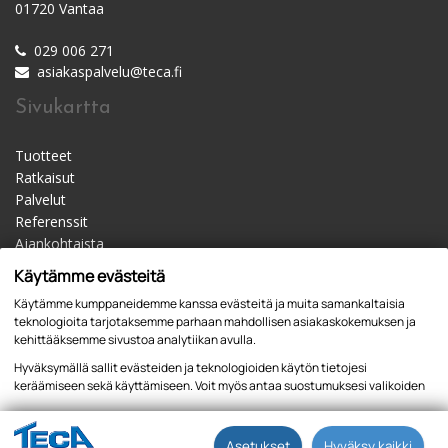
01720 Vantaa
029 006 271
asiakaspalvelu@teca.fi
Sivukartta
Tuotteet
Ratkaisut
Palvelut
Referenssit
Ajankohtaista
Materiaalipankki
Käytämme evästeitä
Yhteystiedot
Käytämme kumppaneidemme kanssa evästeitä ja muita samankaltaisia
Jälleenmyyjät
teknologioita tarjotaksemme parhaan mahdollisen asiakaskokemuksen ja
kehittääksemme sivustoa analytiikan avulla.
Hyväksymällä sallit evästeiden ja teknologioiden käytön tietojesi
keräämiseen sekä käyttämiseen. Voit myös antaa suostumuksesi valikoiden
kautta klikkaamalla “Asetukset” painiketta.
Tietosuojaseloste
Asetukset
Hyväksy kaikki