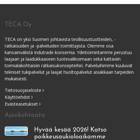
TECA Oy
TECA on yksi Suomen johtavista teollisuustuotteiden, -
ratkaisuiden ja -palveluiden toimittajista. Olemme osa
kansainvälistä Indutrade-konsernia. Ydintoimintamme perustuu
laajaan ja laadukkaaseen tuotevalikoimaan sekä kattaviin
toimialakohtaisiin ratkaisukonsepteihin. Palveluihimme kuuluvat
tekniset tukipalvelut ja laajat huoltopalvelut asiakkaan tarpeiden
mukaisesti.
Tietosuojaseloste
Käyttöehdot
Evästeasetukset
Ajankohtaista
Hyvää kesää 2026! Katso
poikkeusaukioloaikamme