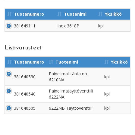
Tuotenumero
Tuotenimi
Yksikkö
381649111
Inox 3618P
kpl
Lisävarusteet
Tuotenumero
Tuotenimi
Yksikkö
Paineilmaliitäntä no.
381640530
kpl
6210NA
Paineilmatäyttöventtiili
381640540
kpl
6222NA
381640505
6222NB Täyttöventtiili
kpl