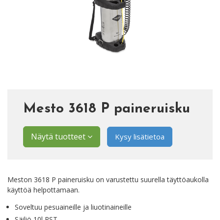
Mesto 3618 P paineruisku
Näytä tuotteet
Kysy lisätietoa
Meston 3618 P paineruisku on varustettu suurella täyttöaukolla
käyttöä helpottamaan.
Soveltuu pesuaineille ja liuotinaineille
Säiliö 10l RST