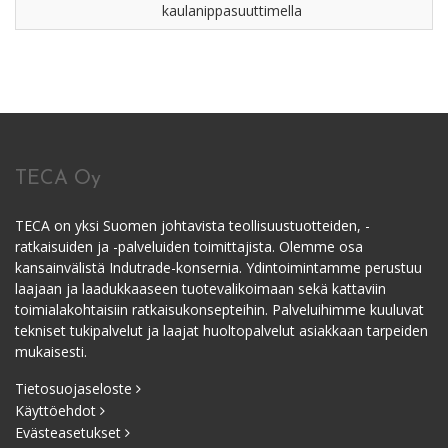
kaulanippasuuttimella
TECA Oy
TECA on yksi Suomen johtavista teollisuustuotteiden, -
ratkaisuiden ja -palveluiden toimittajista. Olemme osa
kansainvälistä Indutrade-konsernia. Ydintoimintamme perustuu
laajaan ja laadukkaaseen tuotevalikoimaan sekä kattaviin
toimialakohtaisiin ratkaisukonsepteihin. Palveluihimme kuuluvat
tekniset tukipalvelut ja laajat huoltopalvelut asiakkaan tarpeiden
mukaisesti.
Tietosuojaseloste
Käyttöehdot
Evästeasetukset