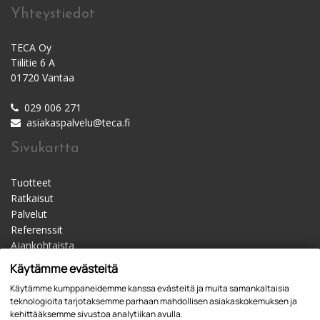
Yhteystiedot
TECA Oy
Tiilitie 6 A
01720 Vantaa
029 006 271
asiakaspalvelu@teca.fi
Sivukartta
Tuotteet
Ratkaisut
Palvelut
Referenssit
Ajankohtaista
Materiaalipankki
Käytämme evästeitä
Yhteystiedot
Käytämme kumppaneidemme kanssa evästeitä ja muita samankaltaisia
Jälleenmyyjät
teknologioita tarjotaksemme parhaan mahdollisen asiakaskokemuksen ja
kehittääksemme sivustoa analytiikan avulla.