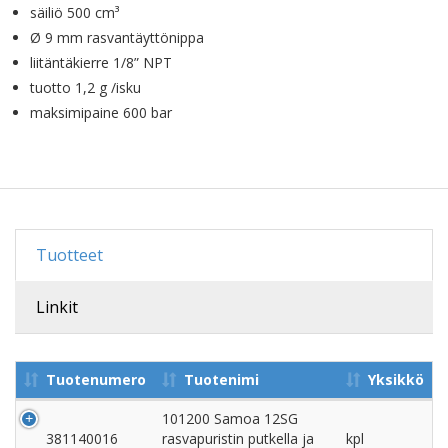
säiliö 500 cm³
Ø 9 mm rasvantäyttönippa
liitäntäkierre 1/8” NPT
tuotto 1,2 g /isku
maksimipaine 600 bar
Tuotteet
Linkit
Tuotenumero
Tuotenimi
Yksikkö
101200 Samoa 12SG
381140016
rasvapuristin putkella ja
kpl