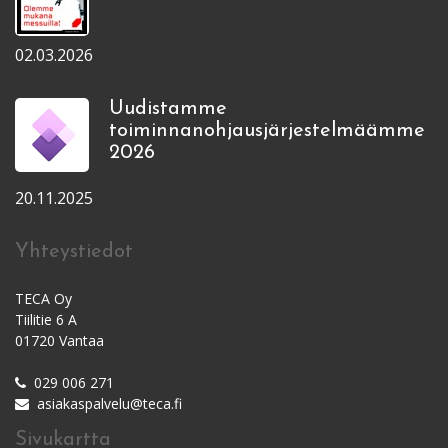
02.03.2026
Uudistamme
toiminnanohjausjärjestelmäämme
2026
20.11.2025
Yhteystiedot
TECA Oy
Tiilitie 6 A
01720 Vantaa
029 006 271
asiakaspalvelu@teca.fi
Sivukartta