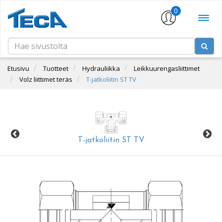
0
Etusivu
Tuotteet
Hydrauliikka
Leikkuurengasliittimet
Volz liittimet teräs
T-jatkoliitin ST TV
T-jatkoliitin ST TV