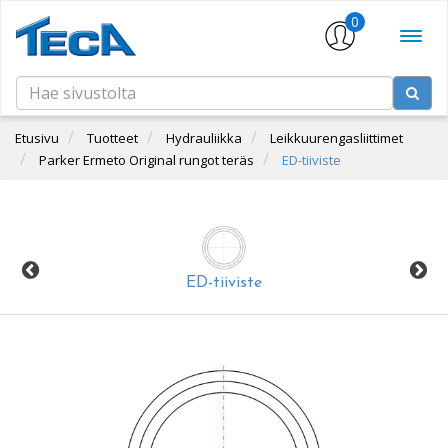
0
Etusivu
Tuotteet
Hydrauliikka
Leikkuurengasliittimet
Parker Ermeto Original rungot teräs
ED-tiiviste
ED-tiiviste