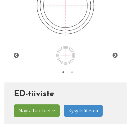
ED-tiiviste
Näytä tuotteet
Kysy lisätietoa