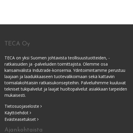
TECA Oy
TECA on yksi Suomen johtavista teollisuustuotteiden, -
ratkaisuiden ja -palveluiden toimittajista. Olemme osa
kansainvälistä Indutrade-konsernia. Ydintoimintamme perustuu
laajaan ja laadukkaaseen tuotevalikoimaan sekä kattaviin
toimialakohtaisiin ratkaisukonsepteihin. Palveluihimme kuuluvat
tekniset tukipalvelut ja laajat huoltopalvelut asiakkaan tarpeiden
mukaisesti.
Tietosuojaseloste
Käyttöehdot
Evästeasetukset
Ajankohtaista