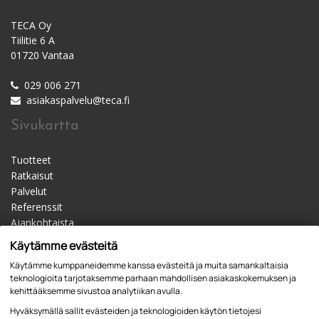
TECA Oy
Tiilitie 6 A
01720 Vantaa
029 006 271
asiakaspalvelu@teca.fi
Sivukartta
Tuotteet
Ratkaisut
Palvelut
Referenssit
Ajankohtaista
Materiaalipankki
Käytämme evästeitä
Yhteystiedot
Käytämme kumppaneidemme kanssa evästeitä ja muita samankaltaisia
Jälleenmyyjät
teknologioita tarjotaksemme parhaan mahdollisen asiakaskokemuksen ja
kehittääksemme sivustoa analytiikan avulla.
Hyväksymällä sallit evästeiden ja teknologioiden käytön tietojesi