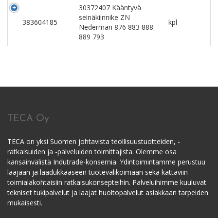
30372407 Kääntyvä
seinäkiinnike ZN
383604185
kpl
Nederman 876 883 888
889 793
TECA Oy
TECA on yksi Suomen johtavista teollisuustuotteiden, -
ratkaisuiden ja -palveluiden toimittajista. Olemme osa
kansainvälistä Indutrade-konsernia. Ydintoimintamme perustuu
laajaan ja laadukkaaseen tuotevalikoimaan sekä kattaviin
toimialakohtaisiin ratkaisukonsepteihin. Palveluihimme kuuluvat
tekniset tukipalvelut ja laajat huoltopalvelut asiakkaan tarpeiden
mukaisesti.