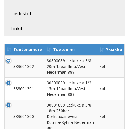
Tiedostot
Linkit
Tuotenumero
Tuotenimi
Yksikkö
30800689 Letkukela 3/8
383601302
20m 15bar Ilma/Vesi
kpl
Nederman 889
30800889 Letkukela 1/2
383601301
15m 15bar Ilma/Vesi
kpl
Nederman 889
30801889 Letkukela 3/8
18m 250bar
383601300
Korkeapainevesi
kpl
Kuuma/Kylmä Nederman
889