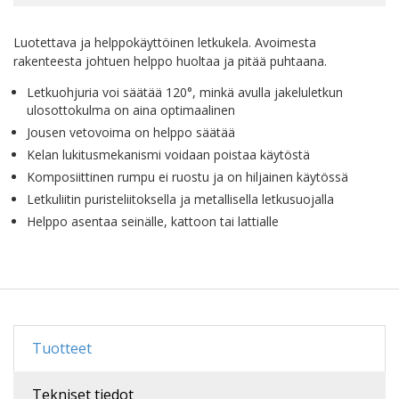
Luotettava ja helppokäyttöinen letkukela. Avoimesta
rakenteesta johtuen helppo huoltaa ja pitää puhtaana.
Letkuohjuria voi säätää 120°, minkä avulla jakeluletkun
ulosottokulma on aina optimaalinen
Jousen vetovoima on helppo säätää
Kelan lukitusmekanismi voidaan poistaa käytöstä
Komposiittinen rumpu ei ruostu ja on hiljainen käytössä
Letkuliitin puristeliitoksella ja metallisella letkusuojalla
Helppo asentaa seinälle, kattoon tai lattialle
Tuotteet
Tekniset tiedot