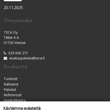
20.11.2025
Yhteystiedot
TECA Oy
Tiilitie 6 A
01720 Vantaa
029 006 271
asiakaspalvelu@teca.fi
Sivukartta
Tuotteet
Ratkaisut
Palvelut
Referenssit
Ajankohtaista
Materiaalipankki
Käytämme evästeitä