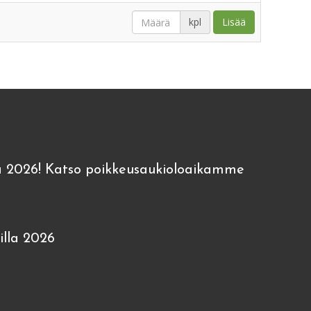
kpl
Lisää
 2026! Katso poikkeusaukioloaikamme
lla 2026