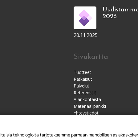
Uudistamme
2026
20.11.2025
Sivukartta
Tuotteet
Ratkaisut
Palvelut
Referenssit
Ajankohtaista
Materiaalipankki
Yhteystiedot
Jälleenmyyjät
sia teknologioita tarjotaksemme parhaan mahdollisen asiakaskokemu