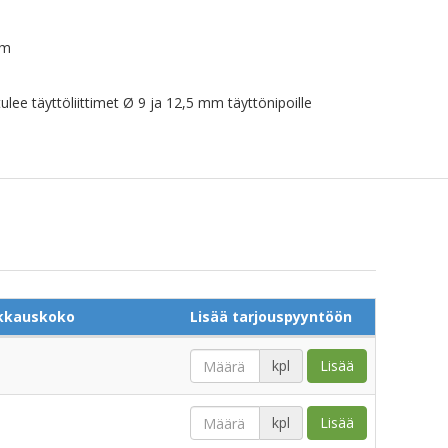
mm
ee täyttöliittimet Ø 9 ja 12,5 mm täyttönipoille
kkauskoko
Lisää tarjouspyyntöön
kpl
Lisää
kpl
Lisää