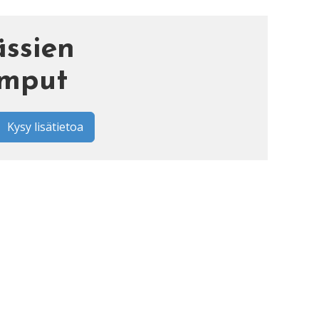
ssien
umput
Kysy lisätietoa