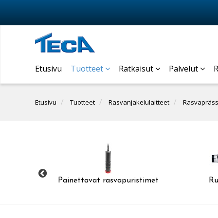
Etusivu
Tuotteet
Ratkaisut
Palvelut
R
Etusivu
Tuotteet
Rasvanjakelulaitteet
Rasvaprässi
vapuristin
Painettavat rasvapuristimet
Ru