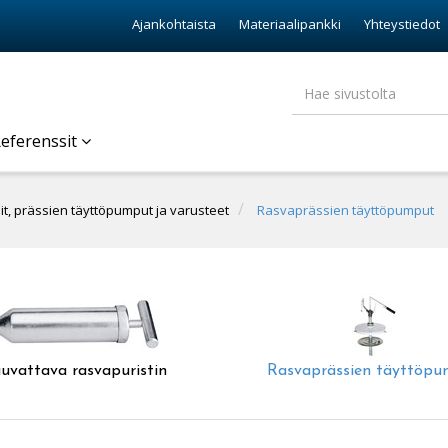
Ajankohtaista
Materiaalipankki
Yhteystiedot
eferenssit
t, prässien täyttöpumput ja varusteet
Rasvaprässien täyttöpumput
uvattava rasvapuristin
Rasvaprässien täyttöp