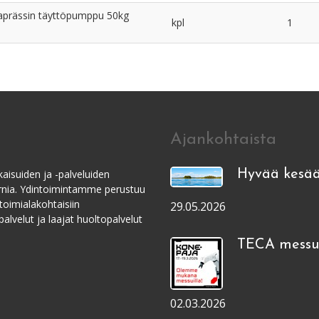
aprässin täyttöpumppu 50kg
kpl
1
Ajankohtaista
aisuiden ja -palveluiden
Hyvää kesää
ernia. Ydintoimintamme perustuu
toimialakohtaisiin
29.05.2026
alvelut ja laajat huoltopalvelut
TECA messui
02.03.2026