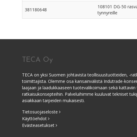
108101 DG-50 rasv
381180648
tynnyreille
TECA Oy
TECA on yksi Suomen johtavista teollisuustuotteiden, -ratk
toimittajista. Olemme osa kansainvälistä Indutrade-kons
laajaan ja laadukkaaseen tuotevalikoimaan sekä kattaviin 
ratkaisukonsepteihin. Palveluihimme kuuluvat tekniset tukip
asiakkaan tarpeiden mukaisesti.
Tietosuojaseloste
Käyttöehdot
Evästeasetukset