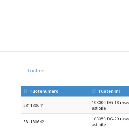
Tuotteet
Tuotenumero
Tuotenimi
108000 DG-18 rasva
381180641
astioille
108050 DG-20 rasva
381180642
astioille