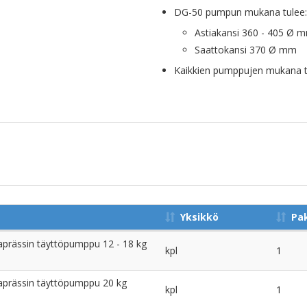
DG-50 pumpun mukana tulee:
Astiakansi 360 - 405 Ø 
Saattokansi 370 Ø mm
Kaikkien pumppujen mukana tul
Yksikkö
Pa
prässin täyttöpumppu 12 - 18 kg
kpl
1
prässin täyttöpumppu 20 kg
kpl
1