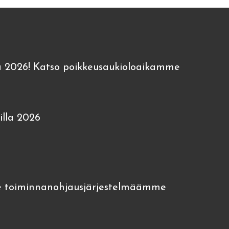
 2026! Katso poikkeusaukioloaikamme
lla 2026
 toiminnanohjausjärjestelmäämme