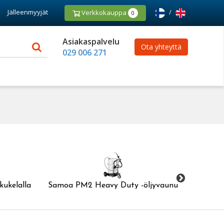
Jälleenmyyjät
/
Verkkokauppa
0
Asiakaspalvelu
Ota yhteyttä
029 006 271
kukelalla
Samoa PM2 Heavy Duty -öljyvaunu
Samoa 