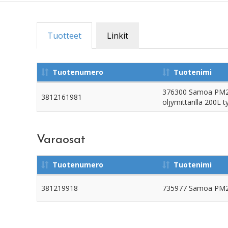
Tuotteet
Linkit
Tuotenumero
Tuotenimi
376300 Samoa PM2 3:
3812161981
öljymittarilla 200L t
Varaosat
Tuotenumero
Tuotenimi
381219918
735977 Samoa PM2 t