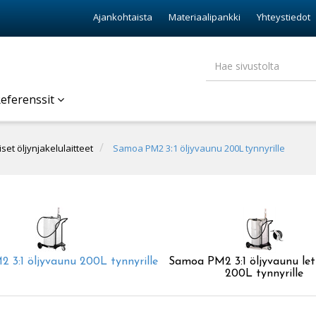
Ajankohtaista
Materiaalipankki
Yhteystiedot
eferenssit
set öljynjakelulaitteet
Samoa PM2 3:1 öljyvaunu 200L tynnyrille
 3:1 öljyvaunu 200L tynnyrille
Samoa PM2 3:1 öljyvaunu let
200L tynnyrille