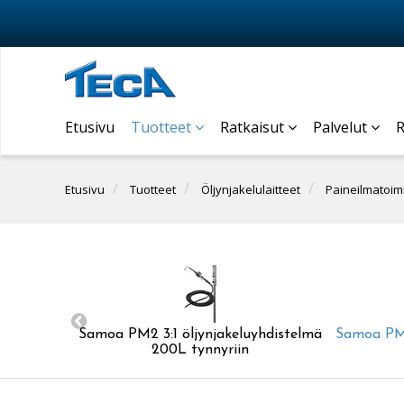
Etusivu
Tuotteet
Ratkaisut
Palvelut
R
Etusivu
Tuotteet
Öljynjakelulaitteet
Paineilmatoimi
Samoa PM2 3:1 öljynjakeluyhdistelmä
Samoa PM2
200L tynnyriin