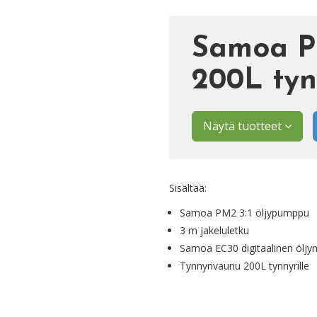
Samoa PM
200L tyn
Näytä tuotteet
Sisältää:
Samoa PM2 3:1 öljypumppu
3 m jakeluletku
Samoa EC30 digitaalinen öljym
Tynnyrivaunu 200L tynnyrille