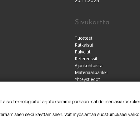
20.11.2025
Sivukartta
Tuotteet
Ratkaisut
Palvelut
Referenssit
Ajankohtaista
Materiaalipankki
Yhteystiedot
Jälleenmyyjät
sia teknologioita tarjotaksemme parhaan mahdollisen asiakaskokemu
 keräämiseen sekä käyttämiseen. Voit myös antaa suostumuksesi valikoi