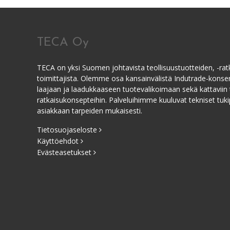
TECA Oy
TECA on yksi Suomen johtavista teollisuustuotteiden, -ratk
toimittajista. Olemme osa kansainvälistä Indutrade-kons
laajaan ja laadukkaaseen tuotevalikoimaan sekä kattaviin 
ratkaisukonsepteihin. Palveluihimme kuuluvat tekniset tukip
asiakkaan tarpeiden mukaisesti.
Tietosuojaseloste
Käyttöehdot
Evästeasetukset