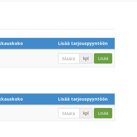
kkauskoko
Lisää tarjouspyyntöön
kpl
Lisää
kkauskoko
Lisää tarjouspyyntöön
kpl
Lisää