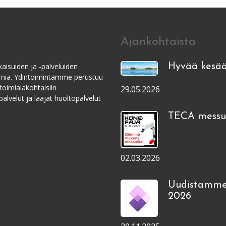
Ajankohtaista
aisuiden ja -palveluiden
Hyvää kesää
ernia. Ydintoimintamme perustuu
toimialakohtaisiin
29.05.2026
alvelut ja laajat huoltopalvelut
TECA messui
02.03.2026
Uudistamme
2026