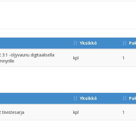
Yksikkö
Pa
1 -öljyvaunu digitaalisella
kpl
1
ynnyrille
Yksikkö
Pa
iivistesarja
kpl
1