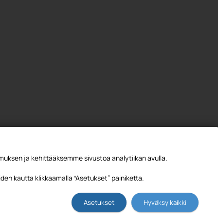
ksen ja kehittääksemme sivustoa analytiikan avulla.
den kautta klikkaamalla “Asetukset” painiketta.
Asetukset
Hyväksy kaikki