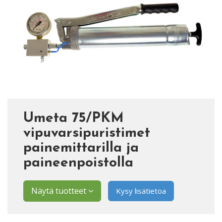
Umeta 75/PKM
vipuvarsipuristimet
painemittarilla ja
paineenpoistolla
Näytä tuotteet
Kysy lisätietoa