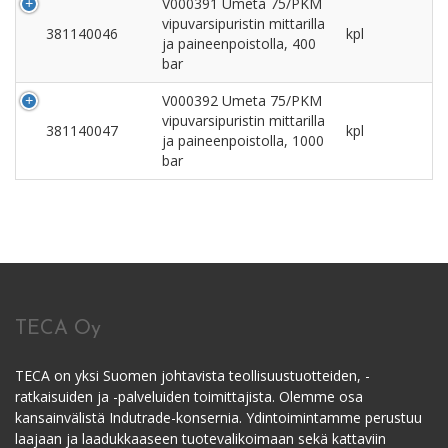
V000391 Umeta 75/PKM
vipuvarsipuristin mittarilla
381140046
kpl
ja paineenpoistolla, 400
bar
V000392 Umeta 75/PKM
vipuvarsipuristin mittarilla
381140047
kpl
ja paineenpoistolla, 1000
bar
TECA Oy
TECA on yksi Suomen johtavista teollisuustuotteiden, -
ratkaisuiden ja -palveluiden toimittajista. Olemme osa
kansainvälistä Indutrade-konsernia. Ydintoimintamme perustuu
laajaan ja laadukkaaseen tuotevalikoimaan sekä kattaviin