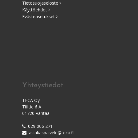
Tietosuojaseloste
Käyttöehdot
Evästeasetukset
Yhteystiedot
TECA Oy
Tiilitie 6 A
01720 Vantaa
029 006 271
asiakaspalvelu@teca.fi