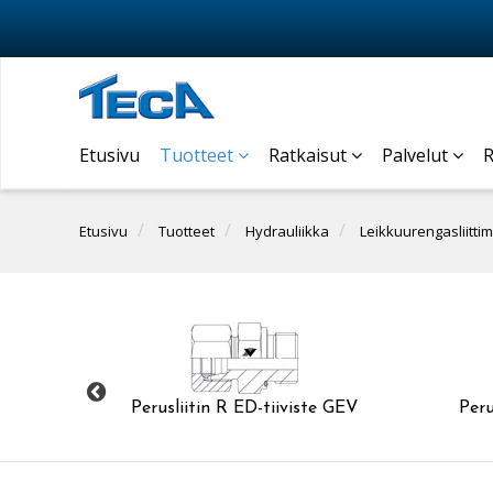
Etusivu
Tuotteet
Ratkaisut
Palvelut
R
Etusivu
Tuotteet
Hydrauliikka
Leikkuurengasliittim
Perusliitin R ED-tiiviste GEV
Peru