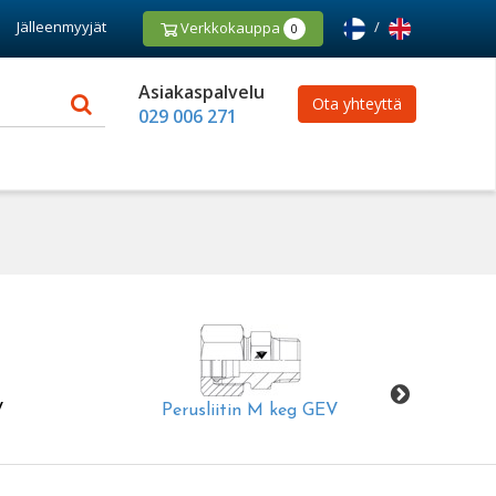
Jälleenmyyjät
/
Verkkokauppa
0
Asiakaspalvelu
Ota yhteyttä
029 006 271
V
Perusliitin M keg GEV