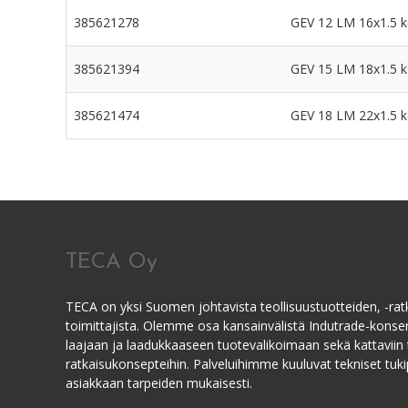
385621278
GEV 12 LM 16x1.5 ke
385621394
GEV 15 LM 18x1.5 ke
385621474
GEV 18 LM 22x1.5 ke
TECA Oy
TECA on yksi Suomen johtavista teollisuustuotteiden, -ratk
toimittajista. Olemme osa kansainvälistä Indutrade-kons
laajaan ja laadukkaaseen tuotevalikoimaan sekä kattaviin 
ratkaisukonsepteihin. Palveluihimme kuuluvat tekniset tukip
asiakkaan tarpeiden mukaisesti.