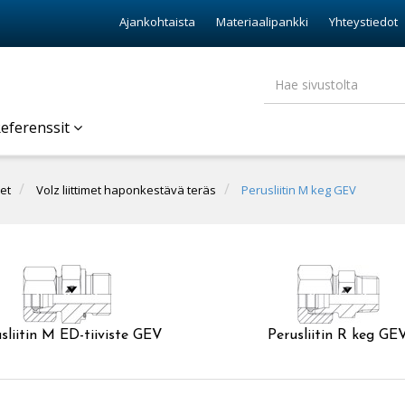
Ajankohtaista
Materiaalipankki
Yhteystiedot
eferenssit
et
Volz liittimet haponkestävä teräs
Perusliitin M keg GEV
sliitin M ED-tiiviste GEV
Perusliitin R keg GE