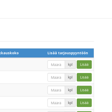
kkauskoko
Lisää tarjouspyyntöön
kpl
Lisää
kpl
Lisää
kpl
Lisää
kpl
Lisää