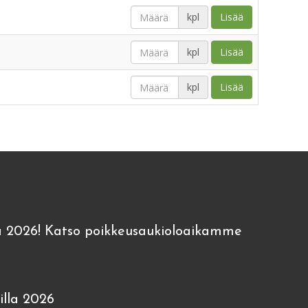
kpl
Lisää
kpl
Lisää
kpl
Lisää
 2026! Katso poikkeusaukioloaikamme
lla 2026