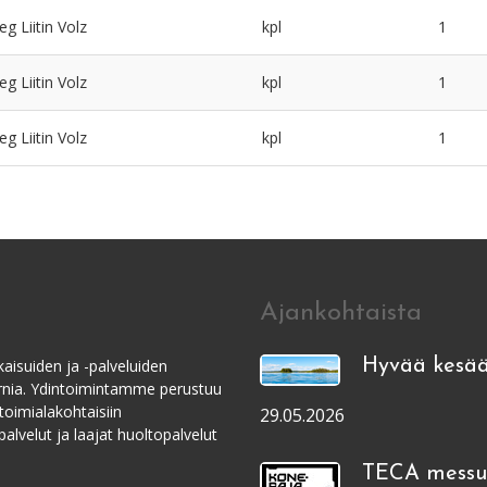
g Liitin Volz
kpl
1
g Liitin Volz
kpl
1
g Liitin Volz
kpl
1
Ajankohtaista
aisuiden ja -palveluiden
Hyvää kesää
ernia. Ydintoimintamme perustuu
toimialakohtaisiin
29.05.2026
alvelut ja laajat huoltopalvelut
TECA messui