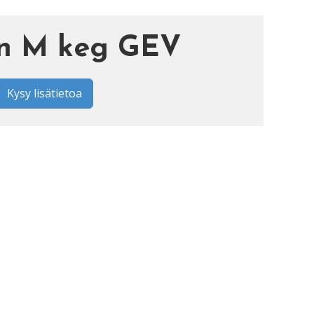
tin M keg GEV
Kysy lisätietoa