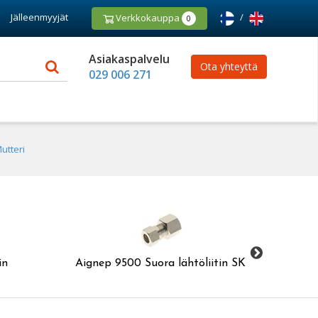
Jälleenmyyjät
/
Verkkokauppa
0
Asiakaspalvelu
Ota yhteyttä
029 006 271
utteri
in
Aignep 9500 Suora lähtöliitin SK
Aigne