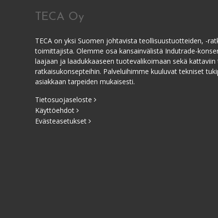
TECA Oy
TECA on yksi Suomen johtavista teollisuustuotteiden, -ratk
toimittajista. Olemme osa kansainvälistä Indutrade-kons
laajaan ja laadukkaaseen tuotevalikoimaan sekä kattaviin 
ratkaisukonsepteihin. Palveluihimme kuuluvat tekniset tukip
asiakkaan tarpeiden mukaisesti.
Tietosuojaseloste
Käyttöehdot
Evästeasetukset