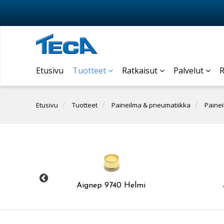
Etusivu
Tuotteet
Ratkaisut
Palvelut
R
Etusivu
Tuotteet
Paineilma & pneumatiikka
Painei
n UK
Aignep 9740 Helmi