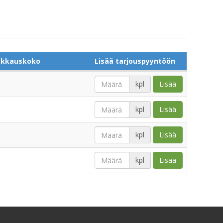
akkauskoko
Lisää tarjouspyyntöön
kpl
Lisää
kpl
Lisää
kpl
Lisää
kpl
Lisää