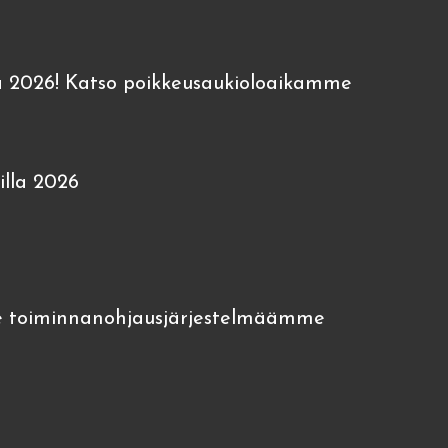
 2026! Katso poikkeusaukioloaikamme
lla 2026
 toiminnanohjausjärjestelmäämme