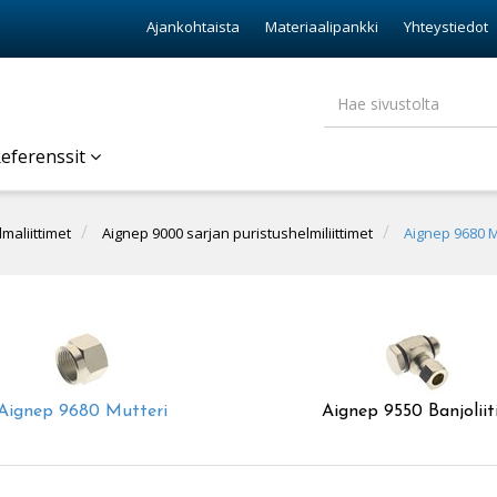
Ajankohtaista
Materiaalipankki
Yhteystiedot
eferenssit
lmaliittimet
Aignep 9000 sarjan puristushelmiliittimet
Aignep 9680 M
Aignep 9680 Mutteri
Aignep 9550 Banjoliit