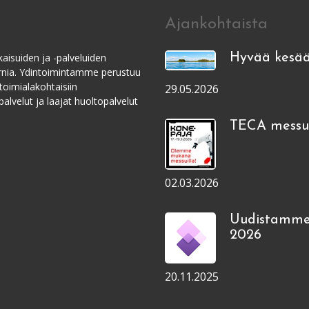
Ajankohtaista
aisuiden ja -palveluiden
Hyvää kesää
ernia. Ydintoimintamme perustuu
toimialakohtaisiin
29.05.2026
alvelut ja laajat huoltopalvelut
TECA messui
02.03.2026
Uudistamme
2026
20.11.2025