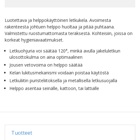
Luotettava ja helppokäyttöinen letkukela. Avoimesta
rakenteesta johtuen helppo huoltaa ja pitää puhtaana.
Valmistettu ruostumattomasta teräksestä. Kohteisiin, joissa on
korkeat hygieniavaatimukset.
Letkuohjuria voi säätää 120°, minkä avulla jakeluletkun
ulosottokulma on aina optimaalinen
Jousen vetovoima on helppo säätää
Kelan lukitusmekanismi voidaan poistaa käytöstä
Letkuliitin puristeliitoksella ja metallisella letkusuojalla
Helppo asentaa seinälle, kattoon, tai lattialle
Tuotteet