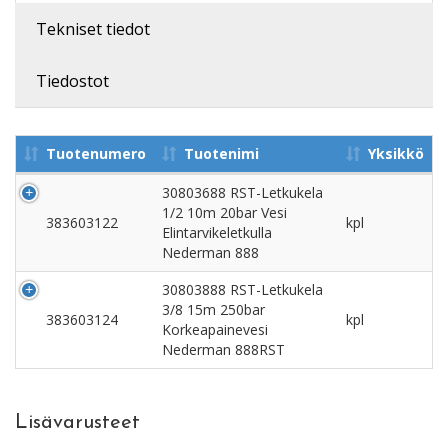
Tekniset tiedot
Tiedostot
Tuotenumero
Tuotenimi
Yksikkö
30803688 RST-Letkukela
1/2 10m 20bar Vesi
383603122
kpl
Elintarvikeletkulla
Nederman 888
30803888 RST-Letkukela
3/8 15m 250bar
383603124
kpl
Korkeapainevesi
Nederman 888RST
Lisävarusteet