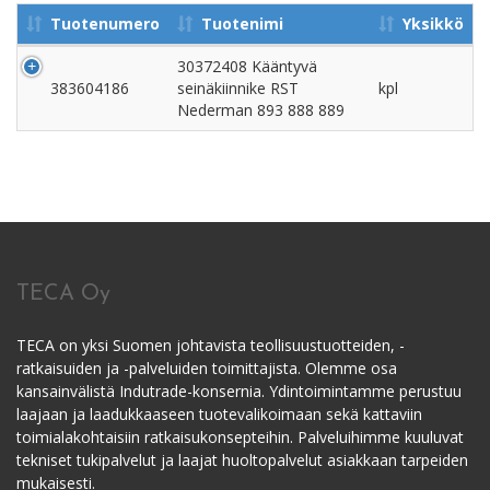
Tuotenumero
Tuotenimi
Yksikkö
30372408 Kääntyvä
383604186
seinäkiinnike RST
kpl
Nederman 893 888 889
TECA Oy
TECA on yksi Suomen johtavista teollisuustuotteiden, -
ratkaisuiden ja -palveluiden toimittajista. Olemme osa
kansainvälistä Indutrade-konsernia. Ydintoimintamme perustuu
laajaan ja laadukkaaseen tuotevalikoimaan sekä kattaviin
toimialakohtaisiin ratkaisukonsepteihin. Palveluihimme kuuluvat
tekniset tukipalvelut ja laajat huoltopalvelut asiakkaan tarpeiden
mukaisesti.