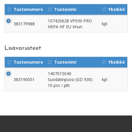
Tuotenumero
Tuotenimi
Yksikkö
107420628 VP930 PRO
383179988
kpl
HEPA HF EU Imuri
Lisävarusteet
Tuotenumero
Tuotenimi
Yksikkö
1407015040
383190051
Suodatinpussi (GD 930)
kpl
10 pss / pkt