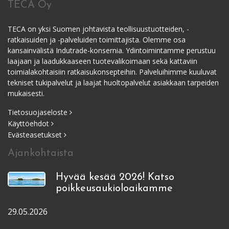
TECA Oy
TECA on yksi Suomen johtavista teollisuustuotteiden, -
ratkaisuiden ja -palveluiden toimittajista. Olemme osa
kansainvälistä Indutrade-konsernia. Ydintoimintamme perustuu
laajaan ja laadukkaaseen tuotevalikoimaan sekä kattaviin
toimialakohtaisiin ratkaisukonsepteihin. Palveluihimme kuuluvat
tekniset tukipalvelut ja laajat huoltopalvelut asiakkaan tarpeiden
mukaisesti.
Tietosuojaseloste
Käyttöehdot
Evästeasetukset
Ajankohtaista
Hyvää kesää 2026! Katso
poikkeusaukioloaikamme
29.05.2026