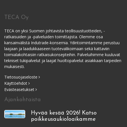
TECA Oy
TECA on yksi Suomen johtavista teollisuustuotteiden, -
ratkaisuiden ja -palveluiden toimittajista. Olemme osa
kansainvälistä Indutrade-konsernia. Ydintoimintamme perustuu
laajaan ja laadukkaaseen tuotevalikoimaan sekä kattaviin
toimialakohtaisiin ratkaisukonsepteihin. Palveluihimme kuuluvat
tekniset tukipalvelut ja laajat huoltopalvelut asiakkaan tarpeiden
mukaisesti.
Tietosuojaseloste
Käyttöehdot
Evästeasetukset
Ajankohtaista
Hyvää kesää 2026! Katso
poikkeusaukioloaikamme