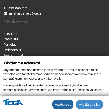
029 006 271
asiakaspalvelu@teca.fi
Sivukartta
Tuotteet
Ratkaisut
Palvelut
Referenssit
Ajankohtaista
Materiaalipankki
Käytämme evästeitä
Yhteystiedot
Käytämme kumppaneidemme kanssa evästeitä ja muita samankaltaisia
Jälleenmyyjät
teknologioita tarjotaksemme parhaan mahdollisen asiakaskokemuksen ja
kehittääksemme sivustoa analytiikan avulla.
Hyväksymällä sallit evästeiden ja teknologioiden käytön tietojesi
keräämiseen sekä käyttämiseen. Voit myös antaa suostumuksesi valikoiden
kautta klikkaamalla “Asetukset” painiketta.
Tietosuojaseloste
Asetukset
Hyväksy kaikki