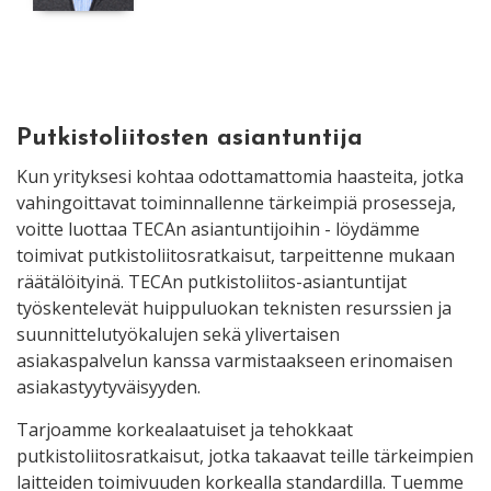
Putkistoliitosten asiantuntija
Kun yrityksesi kohtaa odottamattomia haasteita, jotka
vahingoittavat toiminnallenne tärkeimpiä prosesseja,
voitte luottaa TECAn asiantuntijoihin - löydämme
toimivat putkistoliitosratkaisut, tarpeittenne mukaan
räätälöityinä. TECAn putkistoliitos-asiantuntijat
työskentelevät huippuluokan teknisten resurssien ja
suunnittelutyökalujen sekä ylivertaisen
asiakaspalvelun kanssa varmistaakseen erinomaisen
asiakastyytyväisyyden.
Tarjoamme korkealaatuiset ja tehokkaat
putkistoliitosratkaisut, jotka takaavat teille tärkeimpien
laitteiden toimivuuden korkealla standardilla. Tuemme