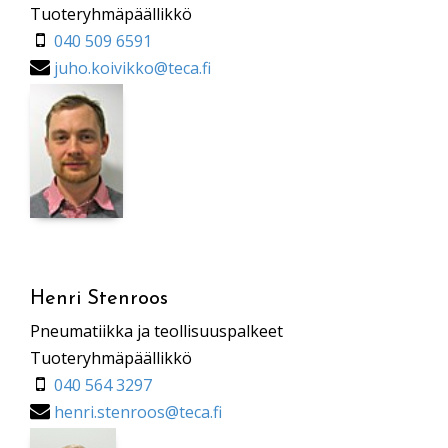
Tuoteryhmäpäällikkö
040 509 6591
juho.koivikko@teca.fi
Henri Stenroos
Pneumatiikka ja teollisuuspalkeet
Tuoteryhmäpäällikkö
040 564 3297
henri.stenroos@teca.fi