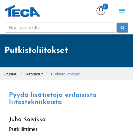
0
Putkistoliitokset
Etusivu
Ratkaisut
Putkistoliitokset
Pyydä lisätietoja erilaisista
liitostekniikoista
Juho Koivikko
Putkiliittimet