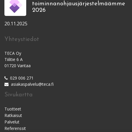
toiminnanohjausjärjestelmäämme
2026
20.11.2025
Yhteystiedot
TECA Oy
Tiilitie 6 A
01720 Vantaa
029 006 271
asiakaspalvelu@teca.fi
Sivukartta
Tuotteet
Ratkaisut
Palvelut
Referenssit