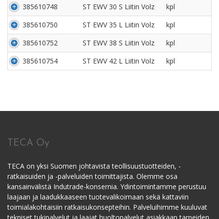
385610748
ST EWV 30 S Liitin Volz
kpl
385610750
ST EWV 35 L Liitin Volz
kpl
385610752
ST EWV 38 S Liitin Volz
kpl
385610754
ST EWV 42 L Liitin Volz
kpl
TECA Oy
TECA on yksi Suomen johtavista teollisuustuotteiden, -
ratkaisuiden ja -palveluiden toimittajista. Olemme osa
kansainvälistä Indutrade-konsernia. Ydintoimintamme perustuu
laajaan ja laadukkaaseen tuotevalikoimaan sekä kattaviin
toimialakohtaisiin ratkaisukonsepteihin. Palveluihimme kuuluvat
tekniset tukipalvelut ja laajat huoltopalvelut asiakkaan tarpeiden