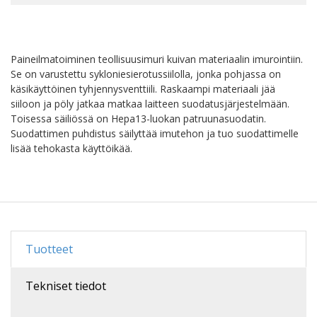
Paineilmatoiminen teollisuusimuri kuivan materiaalin imurointiin.
Se on varustettu sykloniesierotussiilolla, jonka pohjassa on
käsikäyttöinen tyhjennysventtiili. Raskaampi materiaali jää
siiloon ja pöly jatkaa matkaa laitteen suodatusjärjestelmään.
Toisessa säiliössä on Hepa13-luokan patruunasuodatin.
Suodattimen puhdistus säilyttää imutehon ja tuo suodattimelle
lisää tehokasta käyttöikää.
Tuotteet
Tekniset tiedot