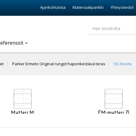
Ajankohtaista
Materiaalipankki
Yhteystiedot
eferenssit
et
Parker Ermeto Original rungot haponkestävä teräs
ED-tiiviste
Mutteri M
FM-mutteri 71