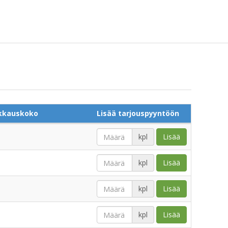
kkauskoko
Lisää tarjouspyyntöön
kpl
Lisää
kpl
Lisää
kpl
Lisää
kpl
Lisää