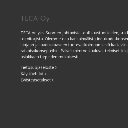
TECA Oy
TECA on yksi Suomen johtavista teollisuustuotteiden, -ratk
toimittajista. Olemme osa kansainvälistä Indutrade-kons
laajaan ja laadukkaaseen tuotevalikoimaan sekä kattaviin 
ratkaisukonsepteihin. Palveluihimme kuuluvat tekniset tukip
asiakkaan tarpeiden mukaisesti.
Tietosuojaseloste
Käyttöehdot
Evästeasetukset