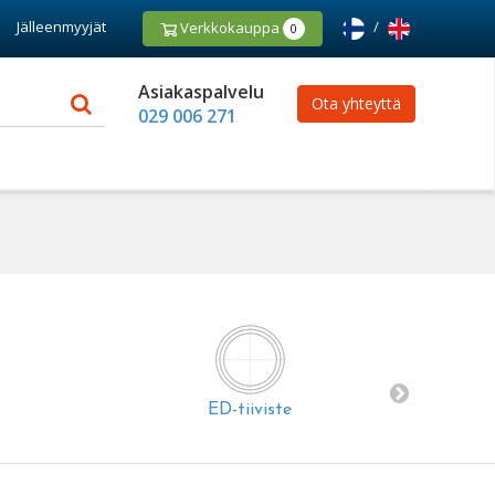
Jälleenmyyjät
/
Verkkokauppa
0
Asiakaspalvelu
Ota yhteyttä
029 006 271
ED-tiiviste