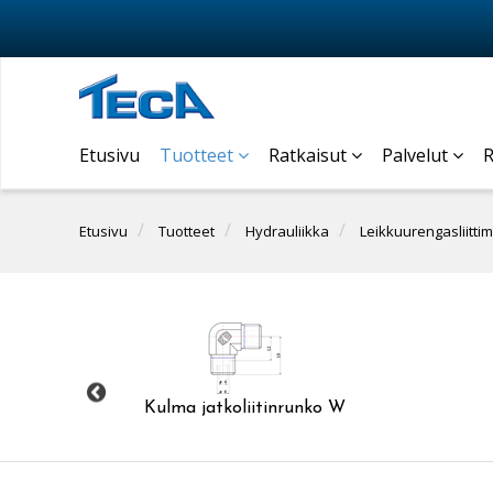
Etusivu
Tuotteet
Ratkaisut
Palvelut
R
Etusivu
Tuotteet
Hydrauliikka
Leikkuurengasliittim
V
Kulma jatkoliitinrunko W