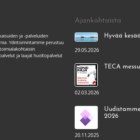
Ajankohtaista
aisuiden ja -palveluiden
Hyvää kesää
ernia. Ydintoimintamme perustuu
toimialakohtaisiin
29.05.2026
alvelut ja laajat huoltopalvelut
TECA messui
02.03.2026
Uudistamme
2026
20.11.2025