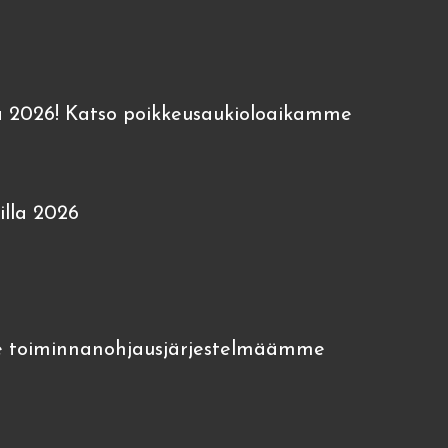
 2026! Katso poikkeusaukioloaikamme
lla 2026
 toiminnanohjausjärjestelmäämme