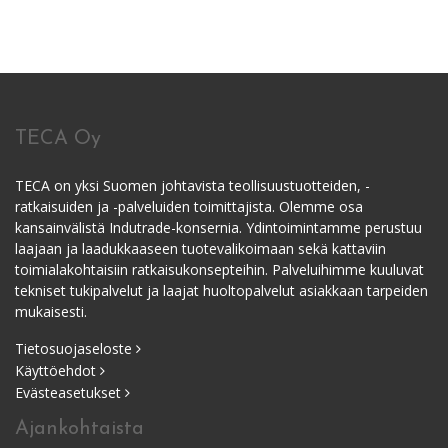
TECA Oy
TECA on yksi Suomen johtavista teollisuustuotteiden, -
ratkaisuiden ja -palveluiden toimittajista. Olemme osa
kansainvälistä Indutrade-konsernia. Ydintoimintamme perustuu
laajaan ja laadukkaaseen tuotevalikoimaan sekä kattaviin
toimialakohtaisiin ratkaisukonsepteihin. Palveluihimme kuuluvat
tekniset tukipalvelut ja laajat huoltopalvelut asiakkaan tarpeiden
mukaisesti.
Tietosuojaseloste
Käyttöehdot
Evästeasetukset
Ajankohtaista