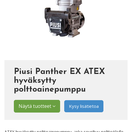
Piusi Panther EX ATEX
hyväksytty
polttoainepumppu
Näytä tuotteet
Kysy lisätietoa
ATEX hyväksytty polttoainepumppu, joka soveltuu polttoöljylle,