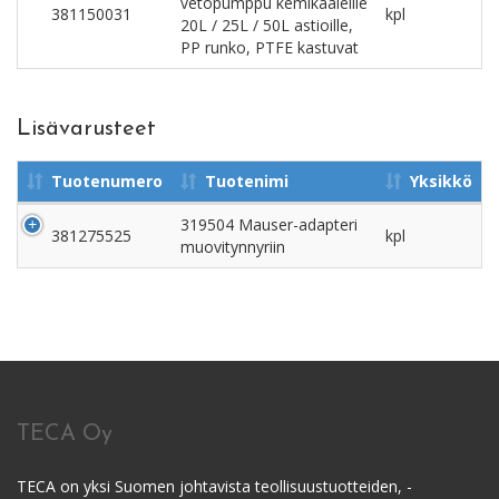
vetopumppu kemikaaleille
381150031
kpl
20L / 25L / 50L astioille,
PP runko, PTFE kastuvat
Lisävarusteet
Tuotenumero
Tuotenimi
Yksikkö
319504 Mauser-adapteri
381275525
kpl
muovitynnyriin
TECA Oy
TECA on yksi Suomen johtavista teollisuustuotteiden, -