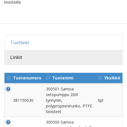
tiivisteillä
Tuotteet
Linkit
Tuotenumero
Tuotenimi
Yksikkö
300501 Samoa
vetopumppu 200l
381150030
tynnyriin,
kpl
polypropeenirunko, PTFE
tiivisteet
300500 Samoa