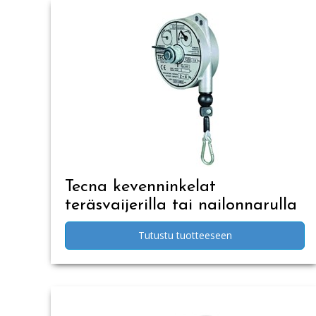
Tecna kevenninkelat
teräsvaijerilla tai nailonnarulla
Tutustu tuotteeseen