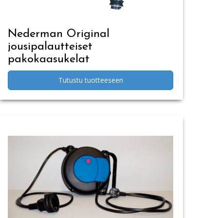
Nederman Original
jousipalautteiset
pakokaasukelat
Tutustu tuotteeseen