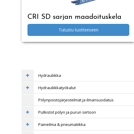
CRI SD sarjan maadoituskela
Tutustu tuotteeseen
Hydrauliikka
Hydrauliikkatyökalut
Pölynpoistojärjestelmät ja ilmansuodatus
Putkistot pölyn ja purun siirtoon
Paineilma & pneumatiikka