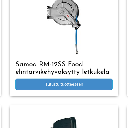
Samoa RM-12SS Food
elintarvikehyväksytty letkukela
Tutustu tuotteeseen