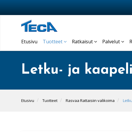
Etusivu
Tuotteet
Ratkaisut
Palvelut
R
Letku- ja kaapel
Etusivu
Tuotteet
Rasvaa Rattaisiin valikoima
Letku