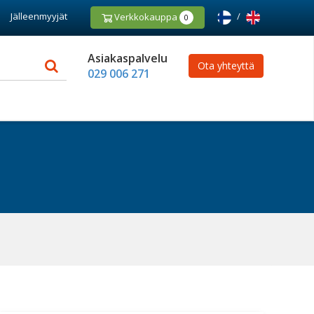
Jälleenmyyjät
/
Verkkokauppa
0
Asiakaspalvelu
Ota yhteyttä
029 006 271