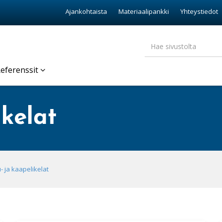
Ajankohtaista
Materiaalipankki
Yhteystiedot
eferenssit
ikelat
- ja kaapelikelat