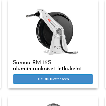
Samoa RM-12S
alumiinirunkoiset letkukelat
Tutustu tuotteeseen