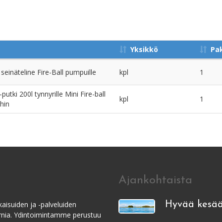
Yksikkö
Pa
einäteline Fire-Ball pumpuille
kpl
1
utki 200l tynnyrille Mini Fire-ball
kpl
1
hin
Ajankohtaista
aisuiden ja -palveluiden
Hyvää kesää
ernia. Ydintoimintamme perustuu