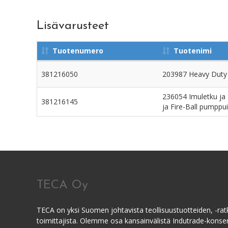
Lisävarusteet
Tuotenumero
Tuotenimi
381216050
203987 Heavy Duty s
236054 Imuletku ja -p
381216145
ja Fire-Ball pumppui
TECA Oy
TECA on yksi Suomen johtavista teollisuustuotteiden, -ratk
toimittajista. Olemme osa kansainvälistä Indutrade-kons