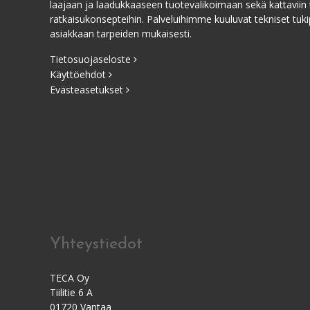
laajaan ja laadukkaaseen tuotevalikoimaan sekä kattaviin 
ratkaisukonsepteihin. Palveluihimme kuuluvat tekniset tukip
asiakkaan tarpeiden mukaisesti.
Tietosuojaseloste
Käyttöehdot
Evästeasetukset
Yhteystiedot
TECA Oy
Tiilitie 6 A
01720 Vantaa