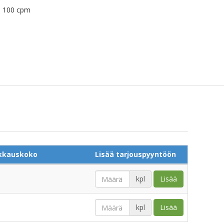
ä 100 cpm
kkauskoko
Lisää tarjouspyyntöön
kpl
Lisää
kpl
Lisää