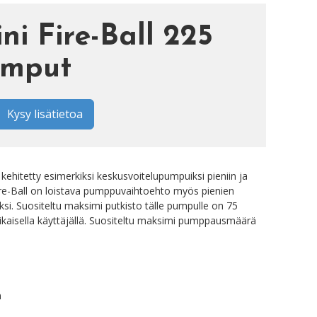
ni Fire-Ball 225
pumput
Kysy lisätietoa
kehitetty esimerkiksi keskusvoitelupumpuiksi pieniin ja
 Fire-Ball on loistava pumppuvaihtoehto myös pienien
i. Suositeltu maksimi putkisto tälle pumpulle on 75
aikaisella käyttäjällä. Suositeltu maksimi pumppausmäärä
n