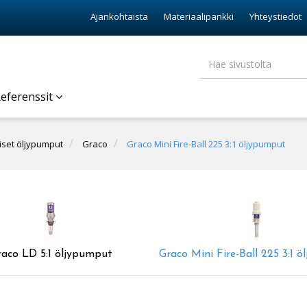
Ajankohtaista
Materiaalipankki
Yhteystiedot
eferenssit
iset öljypumput
Graco
Graco Mini Fire-Ball 225 3:1 öljypumput
raco LD 5:1 öljypumput
Graco Mini Fire-Ball 225 3:1 