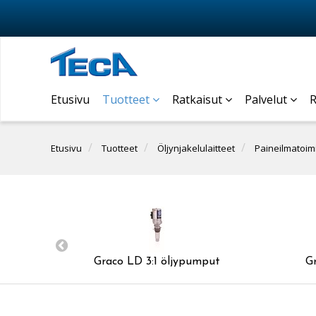
Etusivu
Tuotteet
Ratkaisut
Palvelut
R
Etusivu
Tuotteet
Öljynjakelulaitteet
Paineilmatoim
Graco LD 3:1 öljypumput
G