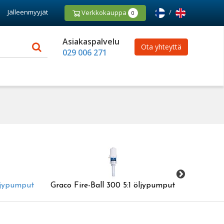
Jälleenmyyjät
/
Verkkokauppa
0
Asiakaspalvelu
Ota yhteyttä
029 006 271
öljypumput
Graco Fire-Ball 300 5:1 öljypumput
Graco 