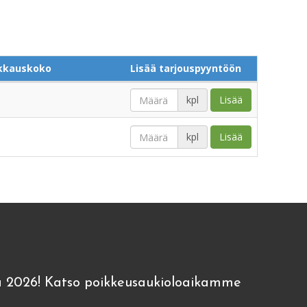
kkauskoko
Lisää tarjouspyyntöön
kpl
Lisää
kpl
Lisää
 2026! Katso poikkeusaukioloaikamme