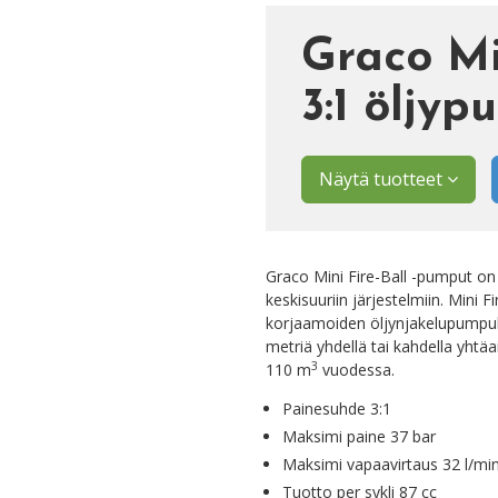
Graco Mi
3:1 öljy
Näytä tuotteet
Graco Mini Fire-Ball -pumput on 
keskisuuriin järjestelmiin. Mini
korjaamoiden öljynjakelupumpuks
metriä yhdellä tai kahdella yhtä
3
110 m
vuodessa.
Painesuhde 3:1
Maksimi paine 37 bar
Maksimi vapaavirtaus 32 l/mi
Tuotto per sykli 87 cc