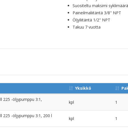
Suositeltu maksimi syklimäär
Paineilmaliitäntä 3/8" NPT
Öljyliitäntä 1/2" NPT
Takuu 7 vuotta
Yksikkö
Pa
ll 225 -öljypumppu 3:1,
kpl
1
ll 225 -öljypumppu 3:1, 200 l
kpl
1