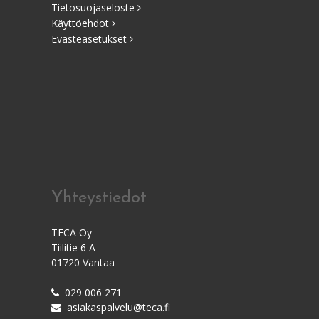
Tietosuojaseloste
Käyttöehdot
Evästeasetukset
Yhteystiedot
TECA Oy
Tiilitie 6 A
01720 Vantaa
029 006 271
asiakaspalvelu@teca.fi