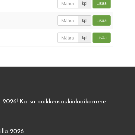
kpl
Lisää
kpl
Lisää
kpl
Lisää
 2026! Katso poikkeusaukioloaikamme
lla 2026