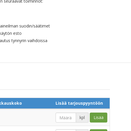
än seuraavat toiminnot:
paineilman suodin/säätimet
käytön esto
autus tynnyrin vaihdoissa
kkauskoko
Lisää tarjouspyyntöön
kpl
Lisää