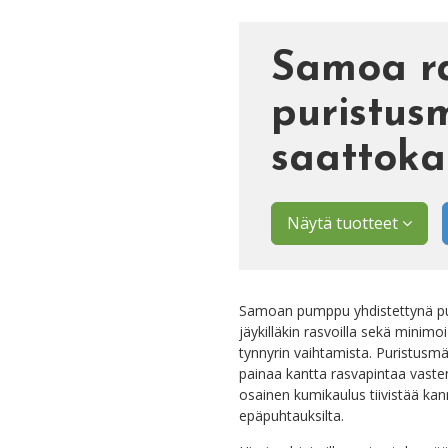
Samoa r
puristus
saattoka
Näytä tuotteet
Samoan pumppu yhdistettynä pu
jäykilläkin rasvoilla sekä minim
tynnyrin vaihtamista. Puristusmän
painaa kantta rasvapintaa vast
osainen kumikaulus tiivistää kan
epäpuhtauksilta.