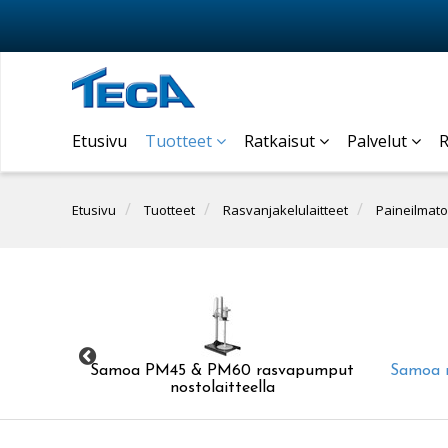
Etusivu
Tuotteet
Ratkaisut
Palvelut
R
Etusivu
Tuotteet
Rasvanjakelulaitteet
Paineilmat
umput
Samoa PM45 & PM60 rasvapumput
Samoa 
nostolaitteella