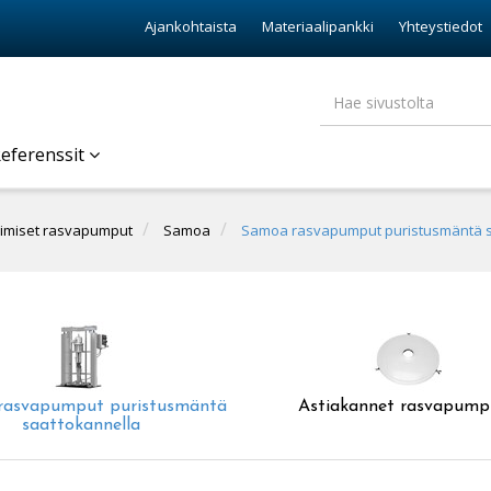
Ajankohtaista
Materiaalipankki
Yhteystiedot
eferenssit
oimiset rasvapumput
Samoa
Samoa rasvapumput puristusmäntä s
rasvapumput puristusmäntä
Astiakannet rasvapumpu
saattokannella