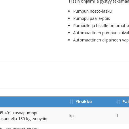
Hissin ohjaimilla pystyy tekemä
Pumpun nosto/lasku
Pumppu päälle/pois
Pumpulle ja hissille on omat 
Automaattinen pumpun kuiva
Automaattinen alipaineen vap
Yksikkö
Pa
5 40:1 rasvapumppu
kpl
1
kannella 185 kg tynnyriin