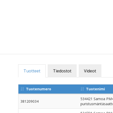
Tuotteet
Tiedostot
Videot
Tuotenumero
Tuotenimi
534421 Samoa PM4
381209034
puristusmäntäsaatto