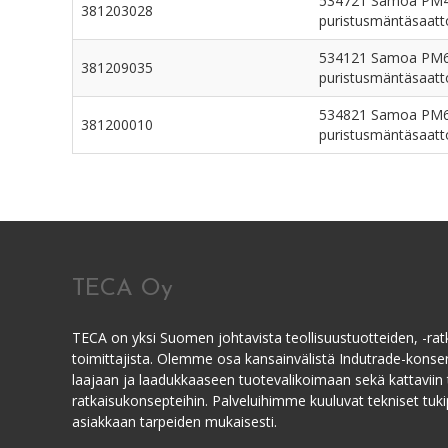
534721 Samoa PM4
381203028
puristusmäntäsaatto
534121 Samoa PM6
381209035
puristusmäntäsaatto
534821 Samoa PM6
381200010
puristusmäntäsaatto
TECA Oy
TECA on yksi Suomen johtavista teollisuustuotteiden, -ratk
toimittajista. Olemme osa kansainvälistä Indutrade-kons
laajaan ja laadukkaaseen tuotevalikoimaan sekä kattaviin 
ratkaisukonsepteihin. Palveluihimme kuuluvat tekniset tukip
asiakkaan tarpeiden mukaisesti.