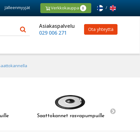
Jälleenmyyjät
/
Verkkokauppa
0
Asiakaspalvelu
Ota yhteyttä
029 006 271
aattokannella
ille
Saattokannet rasvapumpuille