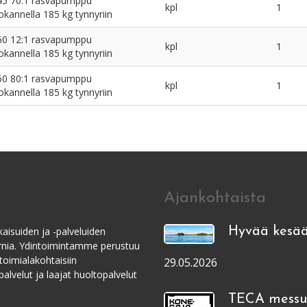
5 70:1 rasvapumppu
kpl
1
kannella 185 kg tynnyriin
0 12:1 rasvapumppu
kpl
1
kannella 185 kg tynnyriin
0 80:1 rasvapumppu
kpl
1
kannella 185 kg tynnyriin
Ajankohtaista
aisuiden ja -palveluiden
Hyvää kesää
ernia. Ydintoimintamme perustuu
toimialakohtaisiin
29.05.2026
alvelut ja laajat huoltopalvelut
TECA messui