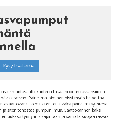
asvapumput
mäntä
nnella
Kysy lisätietoa
ristusmäntäsaattokanteen takaa nopean rasvansiirron
oi hävikkirasvan. Paineilmatoiminen hissi myös helpottaa
täsaattokansi toimii siten, että kaksi paineilmasylinteriä
en ja siten tehostaa pumpun imua. Saattokannen kaksi
nen tiukasti tynnyrin sisäpintaan ja samalla suojaa rasvaa