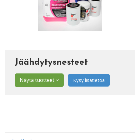
Jäähdytysnesteet
Näytä tuotteet
Kysy lisätietoa