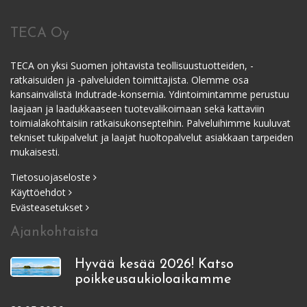
TECA Oy
TECA on yksi Suomen johtavista teollisuustuotteiden, -
ratkaisuiden ja -palveluiden toimittajista. Olemme osa
kansainvälistä Indutrade-konsernia. Ydintoimintamme perustuu
laajaan ja laadukkaaseen tuotevalikoimaan sekä kattaviin
toimialakohtaisiin ratkaisukonsepteihin. Palveluihimme kuuluvat
tekniset tukipalvelut ja laajat huoltopalvelut asiakkaan tarpeiden
mukaisesti.
Tietosuojaseloste
Käyttöehdot
Evästeasetukset
Ajankohtaista
Hyvää kesää 2026! Katso
poikkeusaukioloaikamme