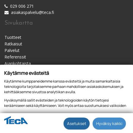
029 006 271
asiakaspalvelu@teca.fi
Sivukartta
Tuotteet
Ratkaisut
Palvelut
Referenssit
Ajankohtaista
Materiaalipankki
Käytämme evästeitä
Yhteystiedot
Käytämme kumppaneidemme kanssa evästeitä ja muita samankaltaisia
Jälleenmyyjät
teknologioita tarjotaksemme parhaan mahdollisen asiakaskokemuksen ja
kehittääksemme sivustoa analytiikan avulla.
Hyväksymällä sallit evästeiden ja teknologioiden käytön tietojesi
keräämiseen sekä käyttämiseen. Voit myös antaa suostumuksesi valikoiden
kautta klikkaamalla “Asetukset” painiketta.
Tietosuojaseloste
Asetukset
Hyväksy kaikki