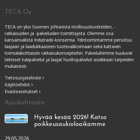
TECA Oy
TECA on yksi Suomen johtavista teollisuustuotteiden, -
ratkaisuiden ja -palveluiden toimittajista. Olemme osa
kansainvälistä Indutrade-konsernia. Ydintoimintamme perustuu
laajaan ja laadukkaaseen tuotevalikoimaan sekä kattaviin
toimialakohtaisiin ratkaisukonsepteihin. Palveluihimme kuuluvat
tekniset tukipalvelut ja laajat huoltopalvelut asiakkaan tarpeiden
mukaisesti.
Tietosuojaseloste
Käyttöehdot
Evästeasetukset
Ajankohtaista
Hyvää kesää 2026! Katso
poikkeusaukioloaikamme
29.05.2026