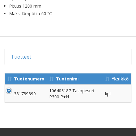
Pituus 1200 mm
Maks. lämpötila 60 °C
Tuotteet
Tuotenumero
Tuotenimi
Yksikkö
106403187 Tasopesuri
381789899
kpl
P300 P+H