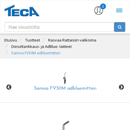
0
Etusivu
Tuotteet
Rasvaa Rattaisiin valikoima
Dieseltankkaus- ja AdBlue- laitteet
Samoa FV50M adbluemittari
Samoa FV50M adbluemittari