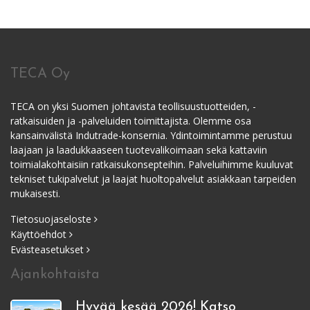
TECA Oy
TECA on yksi Suomen johtavista teollisuustuotteiden, -
ratkaisuiden ja -palveluiden toimittajista. Olemme osa
kansainvälistä Indutrade-konsernia. Ydintoimintamme perustuu
laajaan ja laadukkaaseen tuotevalikoimaan sekä kattaviin
toimialakohtaisiin ratkaisukonsepteihin. Palveluihimme kuuluvat
tekniset tukipalvelut ja laajat huoltopalvelut asiakkaan tarpeiden
mukaisesti.
Tietosuojaseloste
Käyttöehdot
Evästeasetukset
Ajankohtaista
Hyvää kesää 2026! Katso