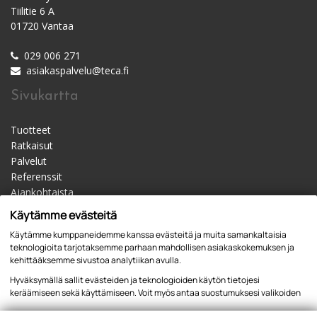
Tiilitie 6 A
01720 Vantaa
029 006 271
asiakaspalvelu@teca.fi
Sivukartta
Tuotteet
Ratkaisut
Palvelut
Referenssit
Ajankohtaista
Materiaalipankki
Käytämme evästeitä
Yhteystiedot
Käytämme kumppaneidemme kanssa evästeitä ja muita samankaltaisia
Jälleenmyyjät
teknologioita tarjotaksemme parhaan mahdollisen asiakaskokemuksen ja
kehittääksemme sivustoa analytiikan avulla.
Hyväksymällä sallit evästeiden ja teknologioiden käytön tietojesi
keräämiseen sekä käyttämiseen. Voit myös antaa suostumuksesi valikoiden
kautta klikkaamalla “Asetukset” painiketta.