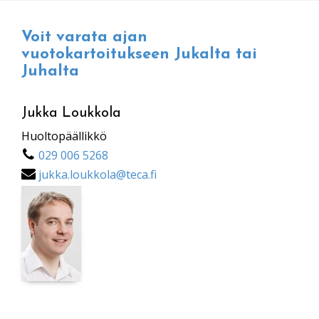
Voit varata ajan
vuotokartoitukseen Jukalta tai
Juhalta
Jukka Loukkola
Huoltopäällikkö
029 006 5268
jukka.loukkola@teca.fi