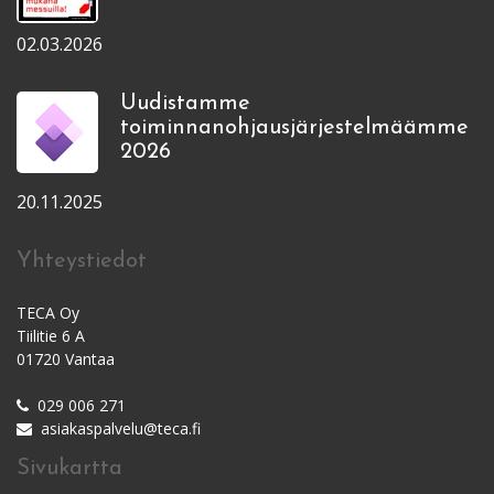
02.03.2026
Uudistamme
toiminnanohjausjärjestelmäämme
2026
20.11.2025
Yhteystiedot
TECA Oy
Tiilitie 6 A
01720 Vantaa
029 006 271
asiakaspalvelu@teca.fi
Sivukartta