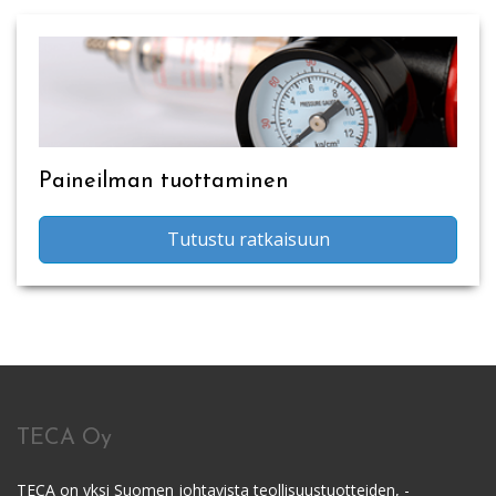
Paineilman tuottaminen
Tutustu ratkaisuun
TECA Oy
TECA on yksi Suomen johtavista teollisuustuotteiden, -