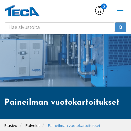
0
Paineilman vuotokartoitukset
Etusivu
Palvelut
Paineilman vuotokartoitukset