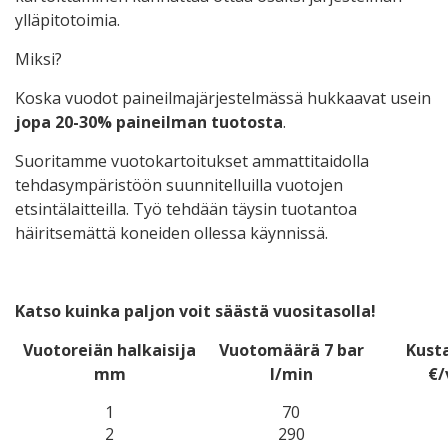
ylläpitotoimia.
Miksi?
Koska vuodot paineilmajärjestelmässä hukkaavat usein
jopa 20-30% paineilman tuotosta
.
Suoritamme vuotokartoitukset ammattitaidolla
tehdasympäristöön suunnitelluilla vuotojen
etsintälaitteilla. Työ tehdään täysin tuotantoa
häiritsemättä koneiden ollessa käynnissä.
Katso kuinka paljon voit säästä vuositasolla!
Vuotoreiän halkaisija
Vuotomäärä 7 bar
Kust
mm
l/min
€/
1
70
2
290