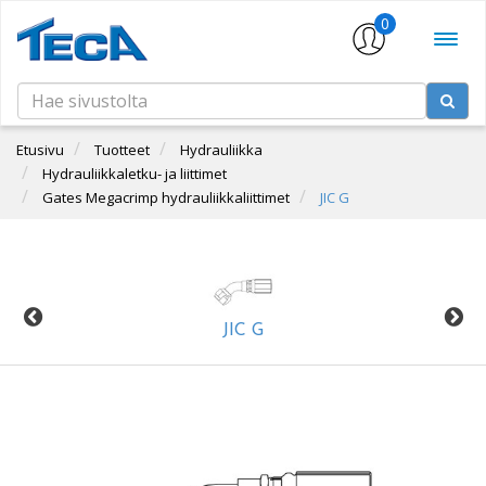
0
Etusivu
Tuotteet
Hydrauliikka
Hydrauliikkaletku- ja liittimet
Gates Megacrimp hydrauliikkaliittimet
JIC G
JIC G