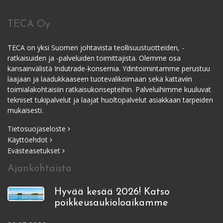
TECA Oy
TECA on yksi Suomen johtavista teollisuustuotteiden, -
ratkaisuiden ja -palveluiden toimittajista. Olemme osa
kansainvälistä Indutrade-konsernia. Ydintoimintamme perustuu
laajaan ja laadukkaaseen tuotevalikoimaan sekä kattaviin
toimialakohtaisiin ratkaisukonsepteihin. Palveluihimme kuuluvat
tekniset tukipalvelut ja laajat huoltopalvelut asiakkaan tarpeiden
mukaisesti.
Tietosuojaseloste
Käyttöehdot
Evästeasetukset
Ajankohtaista
Hyvää kesää 2026! Katso
poikkeusaukioloaikamme