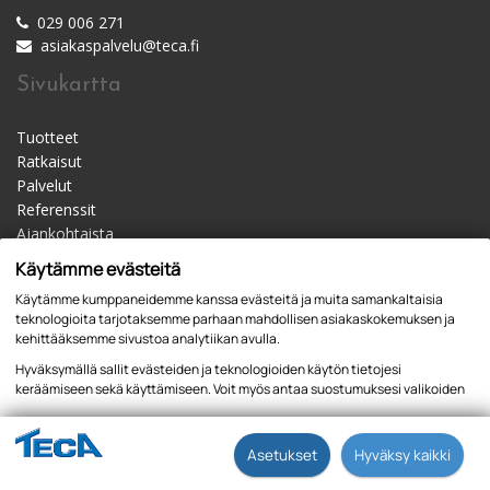
029 006 271
asiakaspalvelu@teca.fi
Sivukartta
Tuotteet
Ratkaisut
Palvelut
Referenssit
Ajankohtaista
Materiaalipankki
Käytämme evästeitä
Yhteystiedot
Käytämme kumppaneidemme kanssa evästeitä ja muita samankaltaisia
Jälleenmyyjät
teknologioita tarjotaksemme parhaan mahdollisen asiakaskokemuksen ja
kehittääksemme sivustoa analytiikan avulla.
Hyväksymällä sallit evästeiden ja teknologioiden käytön tietojesi
keräämiseen sekä käyttämiseen. Voit myös antaa suostumuksesi valikoiden
kautta klikkaamalla “Asetukset” painiketta.
Tietosuojaseloste
Asetukset
Hyväksy kaikki