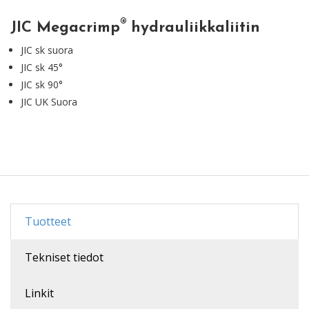
®
JIC Megacrimp
hydrauliikkaliitin
JIC sk suora
JIC sk 45°
JIC sk 90°
JIC UK Suora
Tuotteet
Tekniset tiedot
Linkit