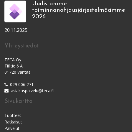
Uudistamme
toiminnanohjausjärjestelmäämme
2026
20.11.2025
Yhteystiedot
TECA Oy
Tiilitie 6 A
01720 Vantaa
029 006 271
asiakaspalvelu@teca.fi
Sivukartta
Tuotteet
Ratkaisut
Palvelut