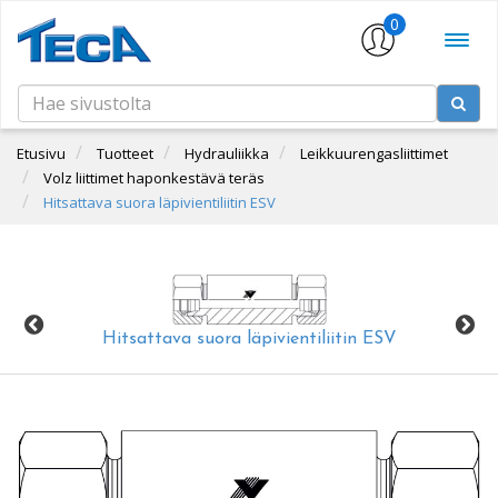
0
Etusivu
Tuotteet
Hydrauliikka
Leikkuurengasliittimet
Volz liittimet haponkestävä teräs
Hitsattava suora läpivientiliitin ESV
Hitsattava suora läpivientiliitin ESV