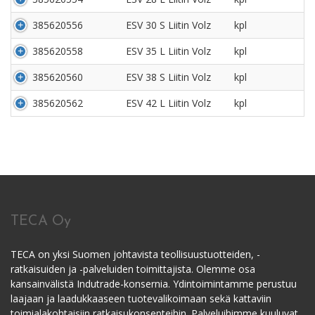
385620556
ESV 30 S Liitin Volz
kpl
385620558
ESV 35 L Liitin Volz
kpl
385620560
ESV 38 S Liitin Volz
kpl
385620562
ESV 42 L Liitin Volz
kpl
TECA Oy
TECA on yksi Suomen johtavista teollisuustuotteiden, -
ratkaisuiden ja -palveluiden toimittajista. Olemme osa
kansainvälistä Indutrade-konsernia. Ydintoimintamme perustuu
laajaan ja laadukkaaseen tuotevalikoimaan sekä kattaviin
toimialakohtaisiin ratkaisukonsepteihin. Palveluihimme kuuluvat