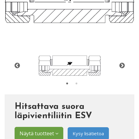
Hitsattava suora
läpivientiliitin ESV
Näytä tuotteet
Kysy lisätietoa