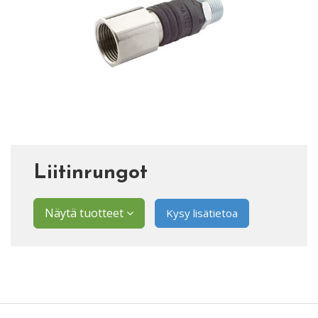
Liitinrungot
Näytä tuotteet
Kysy lisätietoa