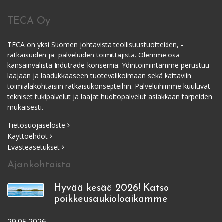
TECA Oy
TECA on yksi Suomen johtavista teollisuustuotteiden, -
ratkaisuiden ja -palveluiden toimittajista. Olemme osa
kansainvälistä Indutrade-konsernia. Ydintoimintamme perustuu
laajaan ja laadukkaaseen tuotevalikoimaan sekä kattaviin
toimialakohtaisiin ratkaisukonsepteihin. Palveluihimme kuuluvat
tekniset tukipalvelut ja laajat huoltopalvelut asiakkaan tarpeiden
mukaisesti.
Tietosuojaseloste
Käyttöehdot
Evästeasetukset
Ajankohtaista
Hyvää kesää 2026! Katso
poikkeusaukioloaikamme
29.05.2026