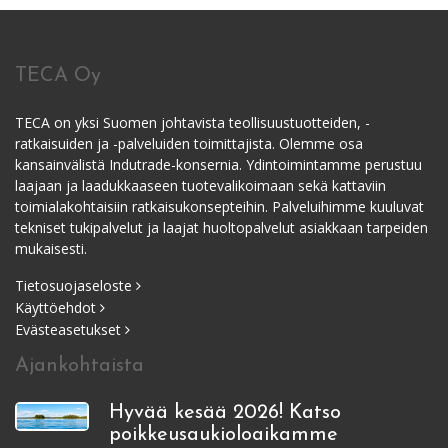
TECA Oy
TECA on yksi Suomen johtavista teollisuustuotteiden, -
ratkaisuiden ja -palveluiden toimittajista. Olemme osa
kansainvälistä Indutrade-konsernia. Ydintoimintamme perustuu
laajaan ja laadukkaaseen tuotevalikoimaan sekä kattaviin
toimialakohtaisiin ratkaisukonsepteihin. Palveluihimme kuuluvat
tekniset tukipalvelut ja laajat huoltopalvelut asiakkaan tarpeiden
mukaisesti.
Tietosuojaseloste
Käyttöehdot
Evästeasetukset
Ajankohtaista
Hyvää kesää 2026! Katso
poikkeusaukioloaikamme