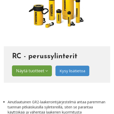
RC - perussylinterit
Näytä tuotteet
Kysy lisätietoa
Ainutlaatuinen GR2-laakerointijärjestelmä antaa paremman
tuennan pitkäiskuisilla sylintereillä, siten se parantaa
käyttöikää ja vähentää laakerien kuormitusta