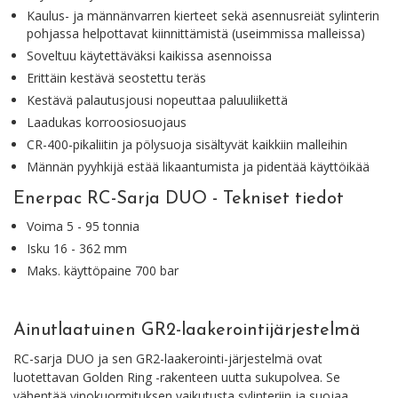
Kaulus- ja männänvarren kierteet sekä asennusreiät sylinterin
pohjassa helpottavat kiinnittämistä (useimmissa malleissa)
Soveltuu käytettäväksi kaikissa asennoissa
Erittäin kestävä seostettu teräs
Kestävä palautusjousi nopeuttaa paluuliikettä
Laadukas korroosiosuojaus
CR-400-pikaliitin ja pölysuoja sisältyvät kaikkiin malleihin
Männän pyyhkijä estää likaantumista ja pidentää käyttöikää
Enerpac RC-Sarja DUO - Tekniset tiedot
Voima 5 - 95 tonnia
Isku 16 - 362 mm
Maks. käyttöpaine 700 bar
Ainutlaatuinen GR2-laakerointijärjestelmä
RC-sarja DUO ja sen GR2-laakerointi-järjestelmä ovat
luotettavan Golden Ring -rakenteen uutta sukupolvea. Se
vähentää vinokuormituksen vaikutusta sylinteriin ja suojaa