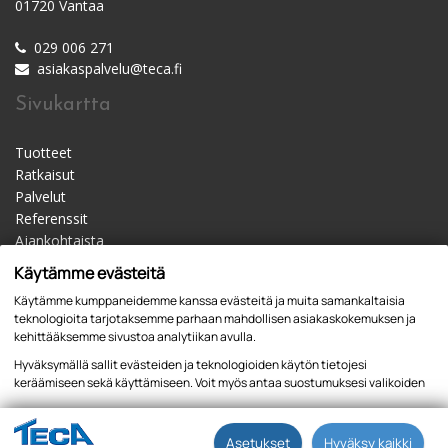
01720 Vantaa
029 006 271
asiakaspalvelu@teca.fi
Sivukartta
Tuotteet
Ratkaisut
Palvelut
Referenssit
Ajankohtaista
Materiaalipankki
Käytämme evästeitä
Yhteystiedot
Käytämme kumppaneidemme kanssa evästeitä ja muita samankaltaisia
Jälleenmyyjät
teknologioita tarjotaksemme parhaan mahdollisen asiakaskokemuksen ja
kehittääksemme sivustoa analytiikan avulla.
Hyväksymällä sallit evästeiden ja teknologioiden käytön tietojesi
keräämiseen sekä käyttämiseen. Voit myös antaa suostumuksesi valikoiden
kautta klikkaamalla “Asetukset” painiketta.
Tietosuojaseloste
Asetukset
Hyväksy kaikki