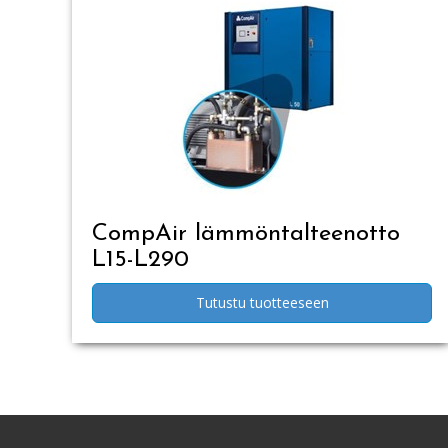
CompAir lämmöntalteenotto
L15-L290
Tutustu tuotteeseen