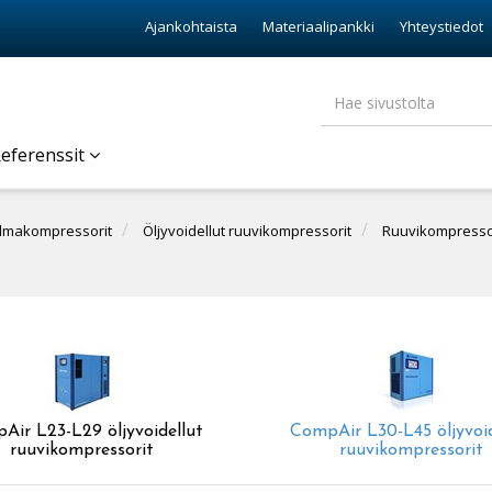
Ajankohtaista
Materiaalipankki
Yhteystiedot
eferenssit
ilmakompressorit
Öljyvoidellut ruuvikompressorit
Ruuvikompressor
Air L23-L29 öljyvoidellut
CompAir L30-L45 öljyvoid
ruuvikompressorit
ruuvikompressorit