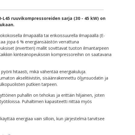
0-L45 ruuvikompressoreiden sarja (30 - 45 kW) on
mukaan.
okoisella ilmapäällä tai erikoissuurella ilmapäällä (E-
ottaa jopa 6 % energiansäästön verrattuna
siset (invertteri) mallit sovittavat tuoton ilmantarpeen
aikkiin kiinteänopeuksisiin kompressoreihin on saatavana
yörii hitaasti, mikä vähentää energiakuluja.
maton akselitiivistin, sisäänrakennettu öljynsuodatin ja
 ulkopuolisten putkien tarpeen.
töinen puhallin on tehokas ja erittäin hiljainen, joten
ötiloissa. Puhaltimen kapasiteetti riittää myös
äyttää energiaa vain silloin, kun järjestelmä tarvitsee