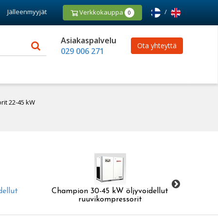
Jälleenmyyjät
/
Verkkokauppa
0
Asiakaspalvelu
Ota yhteyttä
029 006 271
it 22-45 kW
ellut
Champion 30-45 kW öljyvoidellut
Champio
ruuvikompressorit
30-45 kW 