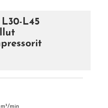
 L30-L45
llut
pressorit
7 m³/min