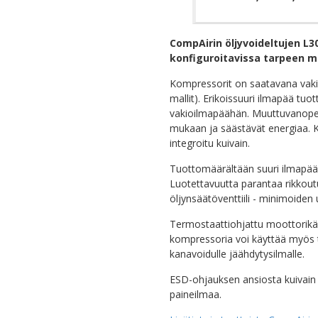
CompAirin öljyvoideltujen L3
konfiguroitavissa tarpeen 
Kompressorit on saatavana vakiok
mallit). Erikoissuuri ilmapää tu
vakioilmapäähän. Muuttuvanopeuk
mukaan ja säästävät energiaa. K
integroitu kuivain.
Tuottomäärältään suuri ilmapää p
Luotettavuutta parantaa rikkoutu
öljynsäätöventtiili - minimoiden
Termostaattiohjattu moottorikäyt
kompressoria voi käyttää myös ty
kanavoidulle jäähdytysilmalle.
ESD-ohjauksen ansiosta kuivain k
paineilmaa.