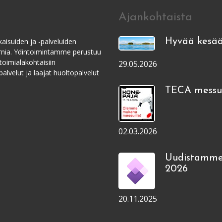
Ajankohtaista
aisuiden ja -palveluiden
Hyvää kesää
ernia. Ydintoimintamme perustuu
toimialakohtaisiin
29.05.2026
alvelut ja laajat huoltopalvelut
TECA messui
02.03.2026
Uudistamme
2026
20.11.2025