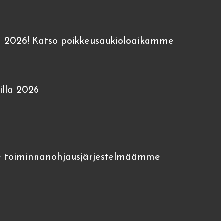
 2026! Katso poikkeusaukioloaikamme
lla 2026
 toiminnanohjausjärjestelmäämme