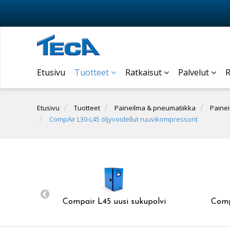
Etusivu
Tuotteet
Ratkaisut
Palvelut
R
Etusivu
Tuotteet
Paineilma & pneumatiikka
Paine
CompAir L30-L45 öljyvoidellut ruuvikompressorit
Compair L45 uusi sukupolvi
Comp