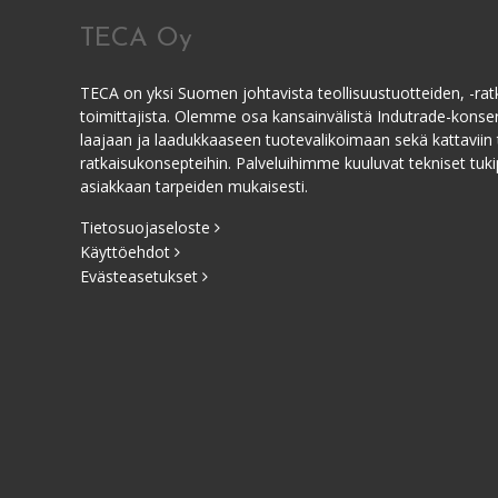
TECA Oy
TECA on yksi Suomen johtavista teollisuustuotteiden, -ratk
toimittajista. Olemme osa kansainvälistä Indutrade-kons
laajaan ja laadukkaaseen tuotevalikoimaan sekä kattaviin 
ratkaisukonsepteihin. Palveluihimme kuuluvat tekniset tukip
asiakkaan tarpeiden mukaisesti.
Tietosuojaseloste
Käyttöehdot
Evästeasetukset