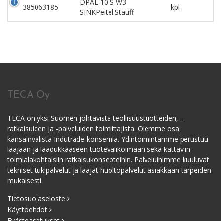
DPAL 10 S W3
385063185
kpl
SINKPeitel.Stauff
TECA Oy
TECA on yksi Suomen johtavista teollisuustuotteiden, -
ratkaisuiden ja -palveluiden toimittajista. Olemme osa
kansainvälistä Indutrade-konsernia. Ydintoimintamme perustuu
laajaan ja laadukkaaseen tuotevalikoimaan sekä kattaviin
toimialakohtaisiin ratkaisukonsepteihin. Palveluihimme kuuluvat
tekniset tukipalvelut ja laajat huoltopalvelut asiakkaan tarpeiden
mukaisesti.
Tietosuojaseloste
Käyttöehdot
Evästeasetukset