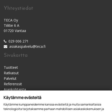
Yhteystiedot
TECA Oy
Tiilitie 6 A
01720 Vantaa
029 006 271
asiakaspalvelu@teca.fi
Sivukartta
Tuotteet
Ratkaisut
Palvelut
Referenssit
Ajankohtaista
Materiaalipankki
Käytämme evästeitä
Yhteystiedot
Käytämme kumppaneidemme kanssa evästeitä ja muita samankaltaisia
Jälleenmyyjät
teknologioita tarjotaksemme parhaan mahdollisen asiakaskokemuksen ja