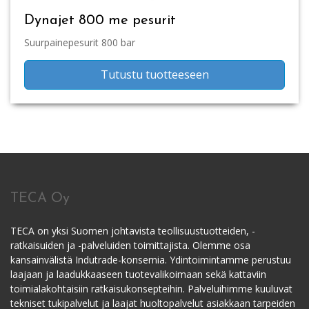
Dynajet 800 me pesurit
Suurpainepesurit 800 bar
Tutustu tuotteeseen
TECA Oy
TECA on yksi Suomen johtavista teollisuustuotteiden, -
ratkaisuiden ja -palveluiden toimittajista. Olemme osa
kansainvälistä Indutrade-konsernia. Ydintoimintamme perustuu
laajaan ja laadukkaaseen tuotevalikoimaan sekä kattaviin
toimialakohtaisiin ratkaisukonsepteihin. Palveluihimme kuuluvat
tekniset tukipalvelut ja laajat huoltopalvelut asiakkaan tarpeiden