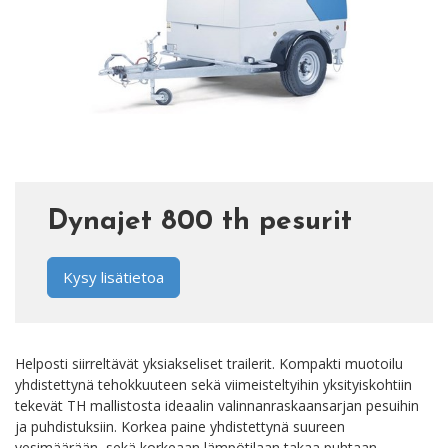
Dynajet 800 th pesurit
Kysy lisätietoa
Helposti siirreltävät yksiakseliset trailerit. Kompakti muotoilu
yhdistettynä tehokkuuteen sekä viimeisteltyihin yksityiskohtiin
tekevät TH mallistosta ideaalin valinnanraskaansarjan pesuihin
ja puhdistuksiin. Korkea paine yhdistettynä suureen
vesimäärään, sekä korkeaan lämpötilaan takaa puhtaan