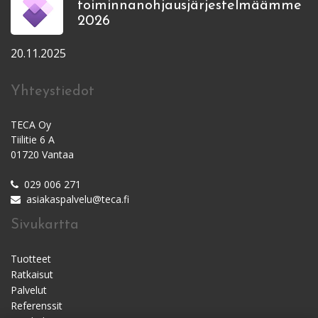
toiminnanohjausjärjestelmäämme
2026
20.11.2025
Yhteystiedot
TECA Oy
Tiilitie 6 A
01720 Vantaa
029 006 271
asiakaspalvelu@teca.fi
Sivukartta
Tuotteet
Ratkaisut
Palvelut
Referenssit