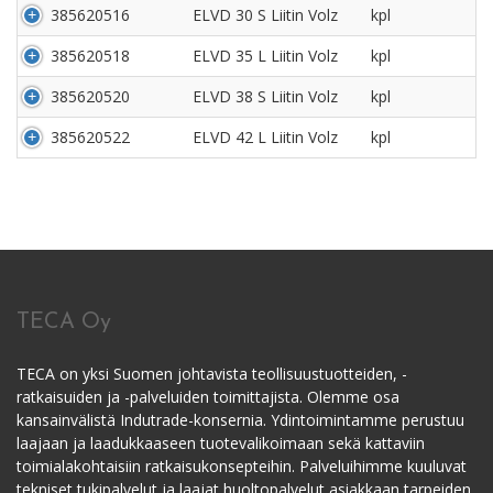
385620516
ELVD 30 S Liitin Volz
kpl
385620518
ELVD 35 L Liitin Volz
kpl
385620520
ELVD 38 S Liitin Volz
kpl
385620522
ELVD 42 L Liitin Volz
kpl
TECA Oy
TECA on yksi Suomen johtavista teollisuustuotteiden, -
ratkaisuiden ja -palveluiden toimittajista. Olemme osa
kansainvälistä Indutrade-konsernia. Ydintoimintamme perustuu
laajaan ja laadukkaaseen tuotevalikoimaan sekä kattaviin
toimialakohtaisiin ratkaisukonsepteihin. Palveluihimme kuuluvat
tekniset tukipalvelut ja laajat huoltopalvelut asiakkaan tarpeiden