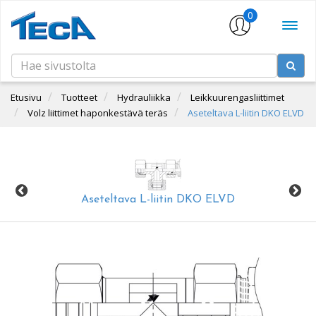
0
Etusivu
Tuotteet
Hydrauliikka
Leikkuurengasliittimet
Volz liittimet haponkestävä teräs
Aseteltava L-liitin DKO ELVD
Aseteltava L-liitin DKO ELVD