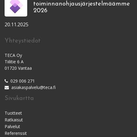
toiminnanohjausjärjestelmäämme
2026
20.11.2025
Yhteystiedot
TECA Oy
Tiilitie 6 A
01720 Vantaa
029 006 271
asiakaspalvelu@teca.fi
Sivukartta
Tuotteet
Ratkaisut
Palvelut
Referenssit