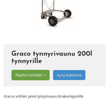
Graco tynnyrivaunu 200l
tynnyrille
Näytä tuotteet
Kysy lisätietoa
Gracon erittäin järeä tynnyrivaunu ilmakumipyörillä