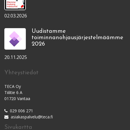
02.03.2026
Uudistamme
toiminnanohjausjärjestelmäämme
2026
20.11.2025
Yhteystiedot
TECA Oy
Tiilitie 6 A
01720 Vantaa
029 006 271
asiakaspalvelu@teca.fi
Sivukartta