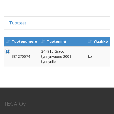
Tuotteet
Tuotenumero
Tuotenimi
Yksikkö
24F915 Graco
381270074
tynnyrivaunu 200 l
kpl
tynnyrille
TECA Oy