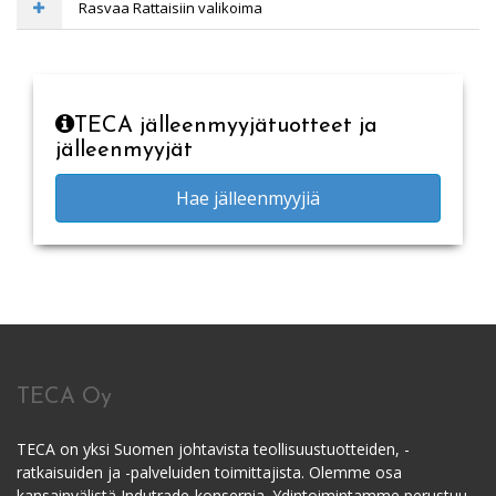
Rasvaa Rattaisiin valikoima
TECA jälleenmyyjätuotteet ja
jälleenmyyjät
Hae jälleenmyyjiä
TECA Oy
TECA on yksi Suomen johtavista teollisuustuotteiden, -
ratkaisuiden ja -palveluiden toimittajista. Olemme osa
kansainvälistä Indutrade-konsernia. Ydintoimintamme perustuu