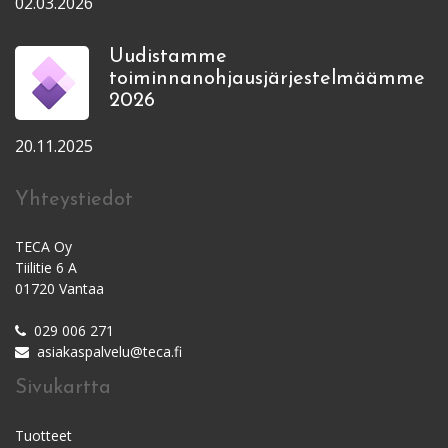
02.03.2026
Uudistamme
toiminnanohjausjärjestelmäämme
2026
20.11.2025
Yhteystiedot
TECA Oy
Tiilitie 6 A
01720 Vantaa
029 006 271
asiakaspalvelu@teca.fi
Sivukartta
Tuotteet