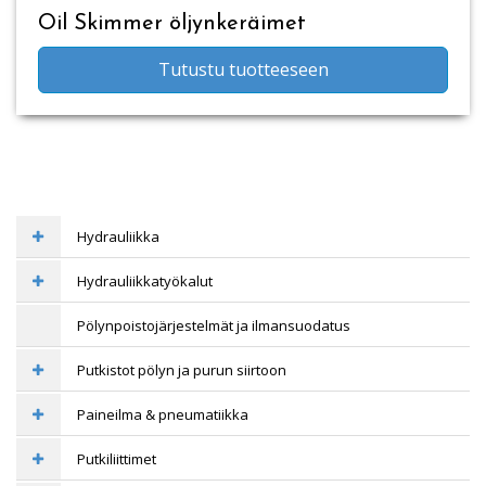
Oil Skimmer öljynkeräimet
Tutustu tuotteeseen
Hydrauliikka
Hydrauliikkatyökalut
Pölynpoistojärjestelmät ja ilmansuodatus
Putkistot pölyn ja purun siirtoon
Paineilma & pneumatiikka
Putkiliittimet