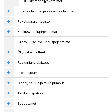
Oil Skimmer öljynkeräimet
Pölysuodattimet ja kaasusuodattimet
Pakokaasujen poisto
Keskusvoitelujärjestelmät
Graco Pulse Pro kirjausjärjestelmä
Öljynjakelulaitteet
Rasvanjakelulaitteet
Prosessipumput
Diesel, AdBlue ja muut pumput
Teollisuuspalkeet
Suodattimet