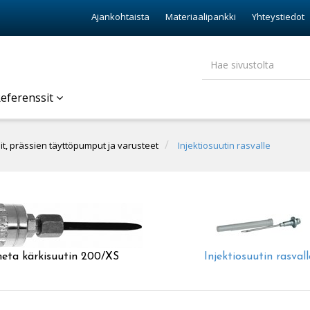
Ajankohtaista
Materiaalipankki
Yhteystiedot
eferenssit
t, prässien täyttöpumput ja varusteet
Injektiosuutin rasvalle
eta kärkisuutin 200/XS
Injektiosuutin rasvall