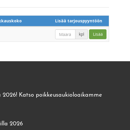
kkauskoko
Lisää tarjouspyyntöön
kpl
Lisää
 2026! Katso poikkeusaukioloaikamme
lla 2026