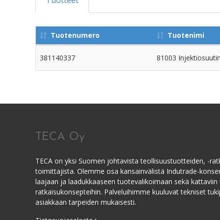
Tuotteet
Tuotenumero
Tuotenimi
381140337
81003 Injektiosuut
TECA Oy
TECA on yksi Suomen johtavista teollisuustuotteiden, -ratk
toimittajista. Olemme osa kansainvälistä Indutrade-kons
laajaan ja laadukkaaseen tuotevalikoimaan sekä kattaviin 
ratkaisukonsepteihin. Palveluihimme kuuluvat tekniset tukip
asiakkaan tarpeiden mukaisesti.