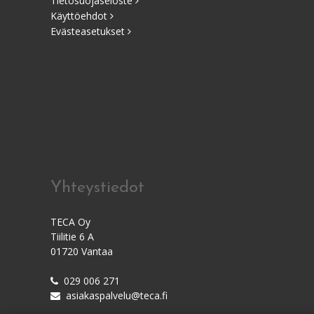
Tietosuojaseloste
Käyttöehdot
Evästeasetukset
Yhteystiedot
TECA Oy
Tiilitie 6 A
01720 Vantaa
029 006 271
asiakaspalvelu@teca.fi