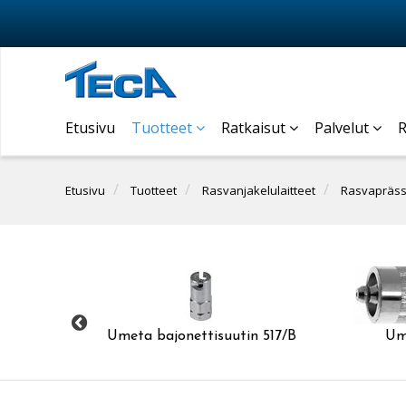
Etusivu
Tuotteet
Ratkaisut
Palvelut
R
Etusivu
Tuotteet
Rasvanjakelulaitteet
Rasvaprässi
ä varten
Umeta bajonettisuutin 517/B
Um