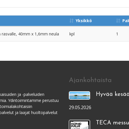
Yksikkö
Pa
in rasvalle, 40mm x 1,6mm neula
kpl
1
Ajankohtaista
aisuiden ja -palveluiden
Hyvää kesää
ernia. Ydintoimintamme perustuu
toimialakohtaisiin
29.05.2026
alvelut ja laajat huoltopalvelut
TECA messui