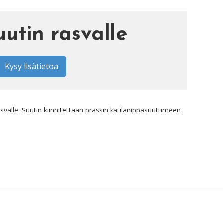
uutin rasvalle
Kysy lisätietoa
valle. Suutin kiinnitettään prässin kaulanippasuuttimeen