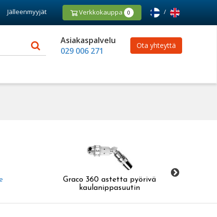
Jälleenmyyjät
/
Verkkokauppa
0
Asiakaspalvelu
Ota yhteyttä
029 006 271
e
Graco 360 astetta pyörivä
Nivel
kaulanippasuutin