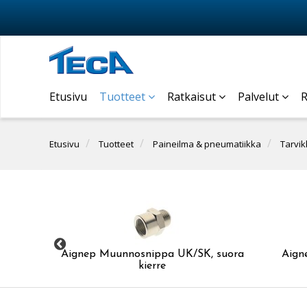
Etusivu
Tuotteet
Ratkaisut
Palvelut
R
Etusivu
Tuotteet
Paineilma & pneumatiikka
Tarvik
K/SK
Aignep Muunnosnippa UK/SK, suora
Aign
kierre