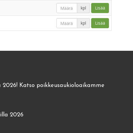
kpl
Lisää
kpl
Lisää
 2026! Katso poikkeusaukioloaikamme
lla 2026