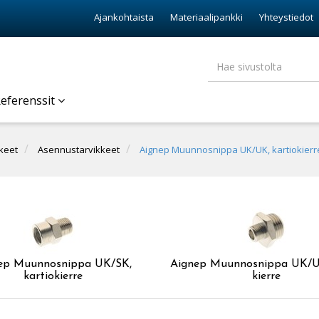
Ajankohtaista
Materiaalipankki
Yhteystiedot
eferenssit
keet
Asennustarvikkeet
Aignep Muunnosnippa UK/UK, kartiokierr
ep Muunnosnippa UK/SK,
Aignep Muunnosnippa UK/U
kartiokierre
kierre