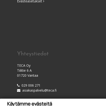
Evästeasetukset
Yhteystiedot
TECA Oy
Tiilitie 6 A
01720 Vantaa
029 006 271
asiakaspalvelu@teca.fi
Käytämme evästeitä