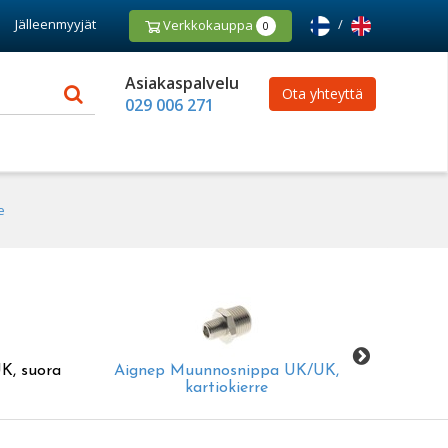
Jälleenmyyjät
/
Verkkokauppa
0
Asiakaspalvelu
Ota yhteyttä
029 006 271
e
K, suora
Aignep Muunnosnippa UK/UK,
kartiokierre