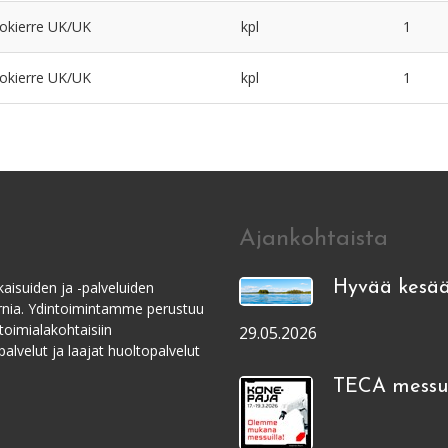
okierre UK/UK
kpl
1
okierre UK/UK
kpl
1
Ajankohtaista
aisuiden ja -palveluiden
Hyvää kesää
ernia. Ydintoimintamme perustuu
toimialakohtaisiin
29.05.2026
alvelut ja laajat huoltopalvelut
TECA messui