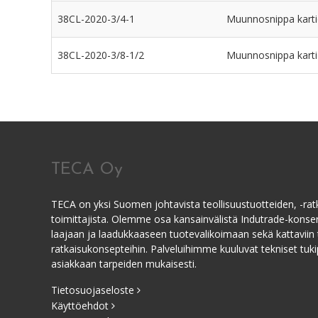
38CL-2020-3/4-1
Muunnosnippa karti
38CL-2020-3/8-1/2
Muunnosnippa karti
TECA Oy
TECA on yksi Suomen johtavista teollisuustuotteiden, -ratk
toimittajista. Olemme osa kansainvälistä Indutrade-kons
laajaan ja laadukkaaseen tuotevalikoimaan sekä kattaviin 
ratkaisukonsepteihin. Palveluihimme kuuluvat tekniset tukip
asiakkaan tarpeiden mukaisesti.
Tietosuojaseloste
Käyttöehdot