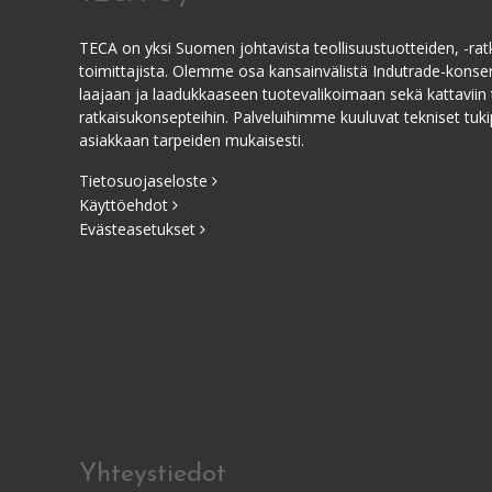
TECA on yksi Suomen johtavista teollisuustuotteiden, -ratk
toimittajista. Olemme osa kansainvälistä Indutrade-kons
laajaan ja laadukkaaseen tuotevalikoimaan sekä kattaviin 
ratkaisukonsepteihin. Palveluihimme kuuluvat tekniset tukip
asiakkaan tarpeiden mukaisesti.
Tietosuojaseloste
Käyttöehdot
Evästeasetukset
Yhteystiedot