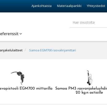
Ajankohtaista
Materiaalipankki
Yhteystiedot
eferenssit
anjakelulaitteet
Samoa EGM700 rasvalinjamittari
vapistooli EGM700 mittarilla
Samoa PM3 rasvanjakeluyhdis
20 kg:n astioille