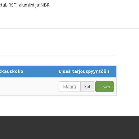
tal, RST, alumiini ja NBR
kkauskoko
Lisää tarjouspyyntöön
kpl
Lisää