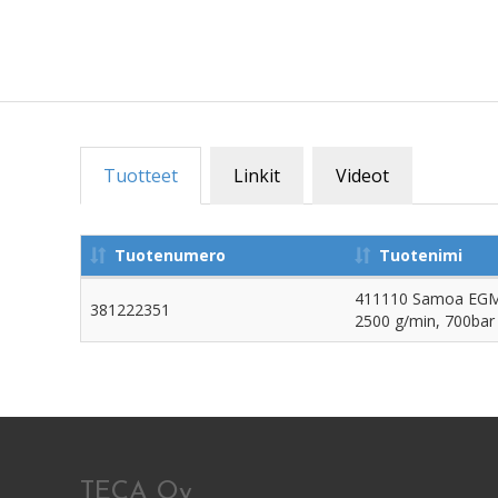
Tuotteet
Linkit
Videot
Tuotenumero
Tuotenimi
411110 Samoa EGM70
381222351
2500 g/min, 700bar
TECA Oy