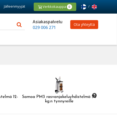
Jälleenmyyjät
/
Verkkokauppa
0
Asiakaspalvelu
Ota yhteyttä
029 006 271
telmä 12-
Samoa PM3 rasvanjakeluyhdistelmä 50
Samoa PM
kg:n tynnyreille