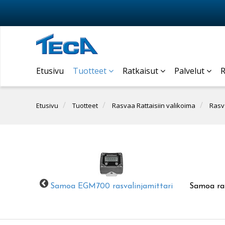
Etusivu
Tuotteet
Ratkaisut
Palvelut
R
Etusivu
Tuotteet
Rasvaa Rattaisiin valikoima
Rasv
Samoa EGM700 rasvalinjamittari
Samoa ras