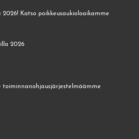
 2026! Katso poikkeusaukioloaikamme
lla 2026
 toiminnanohjausjärjestelmäämme