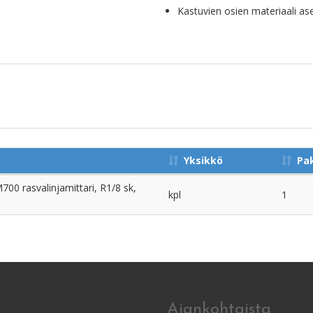
Kastuvien osien materiaali ase
Yksikkö
Pa
0 rasvalinjamittari, R1/8 sk,
kpl
1
Ajankohtaista