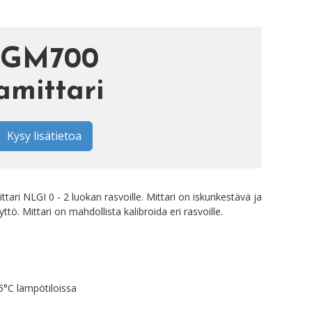
EGM700
amittari
Kysy lisätietoa
tari NLGI 0 - 2 luokan rasvoille. Mittari on iskunkestävä ja
yttö. Mittari on mahdollista kalibroida eri rasvoille.
55°C lämpötiloissa