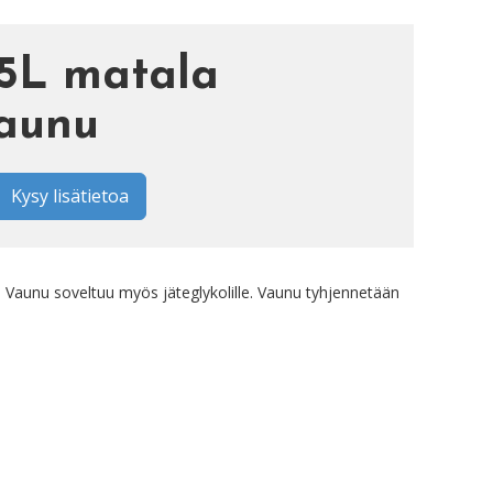
5L matala
vaunu
Kysy lisätietoa
lä. Vaunu soveltuu myös jäteglykolille. Vaunu tyhjennetään