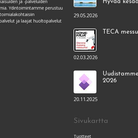
aisuiden ja -palveluiden
Hyvää kesää
ernia. Ydintoimintamme perustuu
toimialakohtaisiin
29.05.2026
alvelut ja laajat huoltopalvelut
TECA messui
02.03.2026
Uudistamme
2026
20.11.2025
Sivukartta
Tuotteet