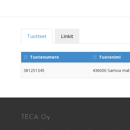
Tuotteet
Linkit
Tuotenumero
Tuotenimi
381251345
436000 Samoa mata
TECA Oy