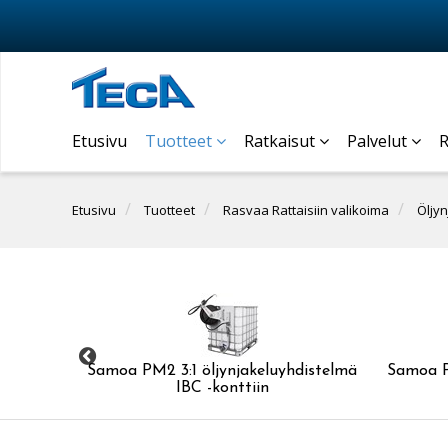
Etusivu
Tuotteet
Ratkaisut
Palvelut
R
Etusivu
Tuotteet
Rasvaa Rattaisiin valikoima
Öljyn
ukelalla
Samoa PM2 3:1 öljynjakeluyhdistelmä
Samoa P
IBC -konttiin