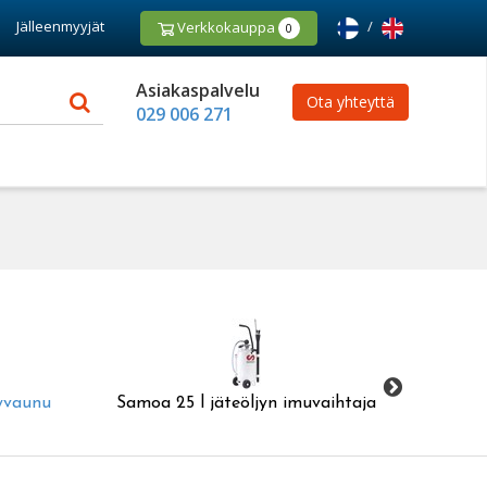
Jälleenmyyjät
/
Verkkokauppa
0
Asiakaspalvelu
Ota yhteyttä
029 006 271
yvaunu
Samoa 25 l jäteöljyn imuvaihtaja
Samoa