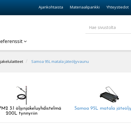
Ajankohtaista
Materiaalipankki
Yhteystiedot
eferenssit
jakelulaitteet
Samoa 95L matala jäteöljyvaunu
M2 3:1 öljynjakeluyhdistelmä
Samoa 95L matala jäteölj
200L tynnyriin