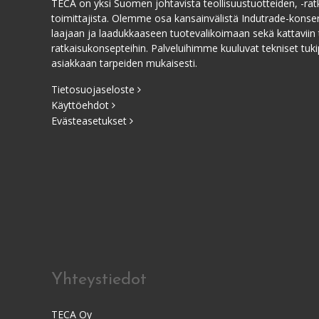
TECA on yksi Suomen johtavista teollisuustuotteiden, -ratk
toimittajista. Olemme osa kansainvälistä Indutrade-kons
laajaan ja laadukkaaseen tuotevalikoimaan sekä kattaviin 
ratkaisukonsepteihin. Palveluihimme kuuluvat tekniset tukip
asiakkaan tarpeiden mukaisesti.
Tietosuojaseloste
Käyttöehdot
Evästeasetukset
Yhteystiedot
TECA Oy