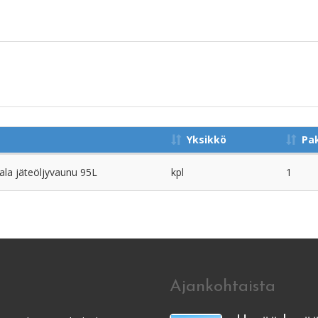
Yksikkö
Pa
la jäteöljyvaunu 95L
kpl
1
Ajankohtaista