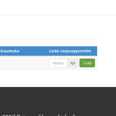
kkauskoko
Lisää tarjouspyyntöön
kpl
Lisää