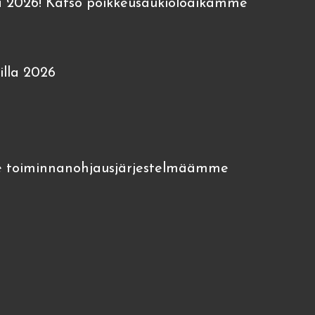
 2026! Katso poikkeusaukioloaikamme
lla 2026
 toiminnanohjausjärjestelmäämme