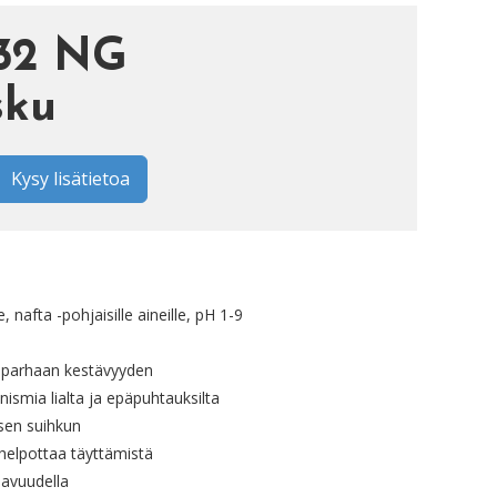
132 NG
sku
Kysy lisätietoa
nafta -pohjaisille aineille, pH 1-9
aa parhaan kestävyyden
smia lialta ja epäpuhtauksilta
sen suihkun
helpottaa täyttämistä
lavuudella