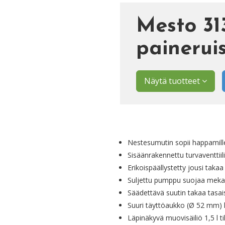
Mesto 3
painerui
Näytä tuotteet
Nestesumutin sopii happamille, 
Sisäänrakennettu turvaventtiili
Erikoispäällystetty jousi tak
Suljettu pumppu suojaa mekani
Säädettävä suutin takaa tasai
Suuri täyttöaukko (Ø 52 mm) 
Läpinäkyvä muovisäiliö 1,5 l ti