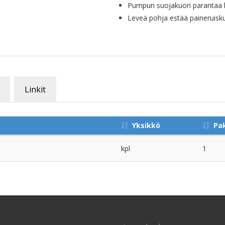
Pumpun suojakuori parantaa k
Leveä pohja estää paineruis
Linkit
Yksikkö
Pa
kpl
1