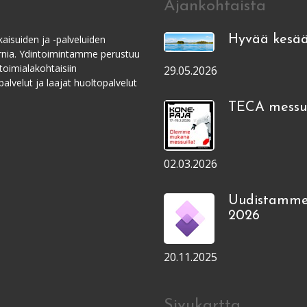
Ajankohtaista
aisuiden ja -palveluiden
Hyvää kesää
ernia. Ydintoimintamme perustuu
toimialakohtaisiin
29.05.2026
alvelut ja laajat huoltopalvelut
TECA messui
02.03.2026
Uudistamme
2026
20.11.2025
Sivukartta