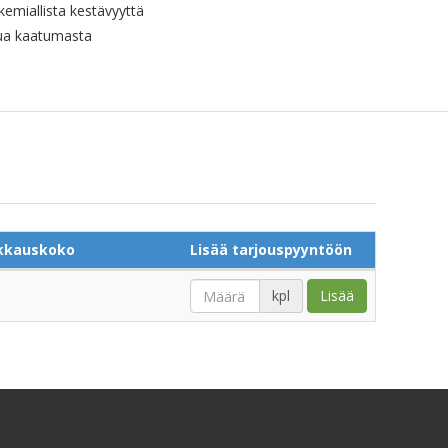
emiallista kestävyyttä
kua kaatumasta
kkauskoko
Lisää tarjouspyyntöön
kpl
Lisää