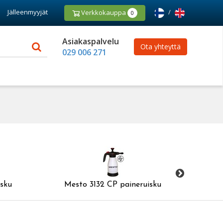
Jälleenmyyjät
/
Verkkokauppa
0
Asiakaspalvelu
Ota yhteyttä
029 006 271
isku
Mesto 3132 CP paineruisku
Me