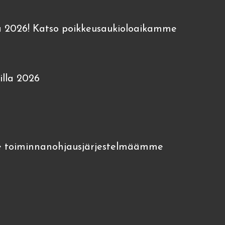
 2026! Katso poikkeusaukioloaikamme
lla 2026
 toiminnanohjausjärjestelmäämme