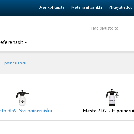
Ajankohtaista
Materiaalipankki
Yhteystiedot
eferenssit
NG paineruisku
to 3132 NG paineruisku
Mesto 3132 CE paineru