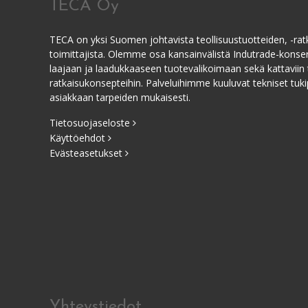
TECA Oy
TECA on yksi Suomen johtavista teollisuustuotteiden, -ratk
toimittajista. Olemme osa kansainvälistä Indutrade-kons
laajaan ja laadukkaaseen tuotevalikoimaan sekä kattaviin 
ratkaisukonsepteihin. Palveluihimme kuuluvat tekniset tukip
asiakkaan tarpeiden mukaisesti.
Tietosuojaseloste
Käyttöehdot
Evästeasetukset
Yhteystiedot