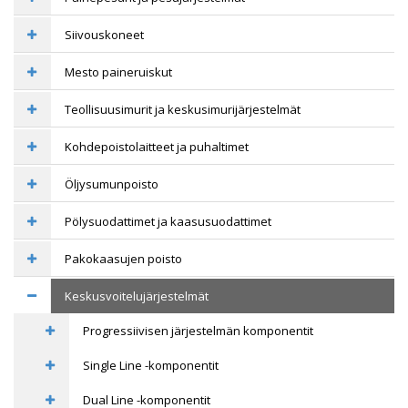
Siivouskoneet
Mesto paineruiskut
Teollisuusimurit ja keskusimurijärjestelmät
Kohdepoistolaitteet ja puhaltimet
Öljysumunpoisto
Pölysuodattimet ja kaasusuodattimet
Pakokaasujen poisto
Keskusvoitelujärjestelmät
Progressiivisen järjestelmän komponentit
Single Line -komponentit
Dual Line -komponentit