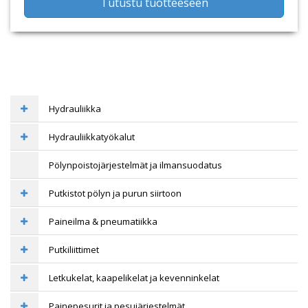
Tutustu tuotteeseen
Hydrauliikka
Hydrauliikkatyökalut
Pölynpoistojärjestelmät ja ilmansuodatus
Putkistot pölyn ja purun siirtoon
Paineilma & pneumatiikka
Putkiliittimet
Letkukelat, kaapelikelat ja kevenninkelat
Painepesurit ja pesujärjestelmät