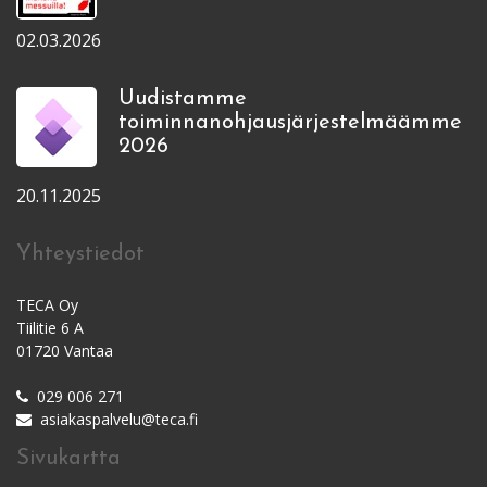
02.03.2026
Uudistamme
toiminnanohjausjärjestelmäämme
2026
20.11.2025
Yhteystiedot
TECA Oy
Tiilitie 6 A
01720 Vantaa
029 006 271
asiakaspalvelu@teca.fi
Sivukartta