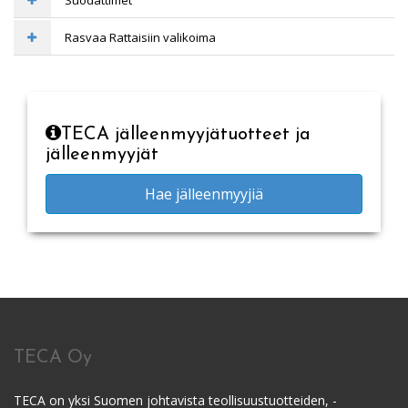
Rasvaa Rattaisiin valikoima
TECA jälleenmyyjätuotteet ja
jälleenmyyjät
Hae jälleenmyyjiä
TECA Oy
TECA on yksi Suomen johtavista teollisuustuotteiden, -