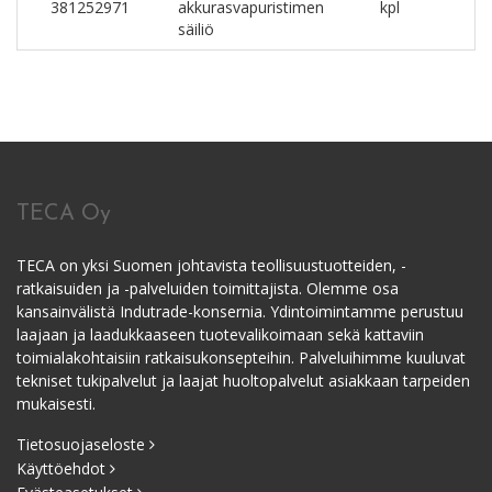
381252971
akkurasvapuristimen
kpl
säiliö
TECA Oy
TECA on yksi Suomen johtavista teollisuustuotteiden, -
ratkaisuiden ja -palveluiden toimittajista. Olemme osa
kansainvälistä Indutrade-konsernia. Ydintoimintamme perustuu
laajaan ja laadukkaaseen tuotevalikoimaan sekä kattaviin
toimialakohtaisiin ratkaisukonsepteihin. Palveluihimme kuuluvat
tekniset tukipalvelut ja laajat huoltopalvelut asiakkaan tarpeiden
mukaisesti.
Tietosuojaseloste
Käyttöehdot