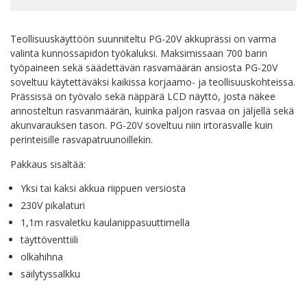
Teollisuuskäyttöön suunniteltu PG-20V akkuprässi on varma
valinta kunnossapidon työkaluksi. Maksimissaan 700 barin
työpaineen sekä säädettävän rasvamäärän ansiosta PG-20V
soveltuu käytettäväksi kaikissa korjaamo- ja teollisuuskohteissa.
Prässissä on työvalo sekä näppärä LCD näyttö, josta näkee
annosteltun rasvanmäärän, kuinka paljon rasvaa on jäljellä sekä
akunvarauksen tason. PG-20V soveltuu niin irtorasvalle kuin
perinteisille rasvapatruunoillekin.
Pakkaus sisältää:
Yksi tai kaksi akkua riippuen versiosta
230V pikalaturi
1,1m rasvaletku kaulanippasuuttimella
täyttöventtiili
olkahihna
säilytyssalkku