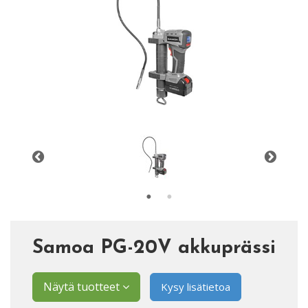
Samoa PG-20V akkuprässi
Näytä tuotteet
Kysy lisätietoa