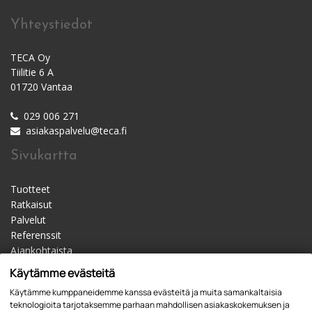
Yhteystiedot
TECA Oy
Tiilitie 6 A
01720 Vantaa
029 006 271
asiakaspalvelu@teca.fi
Sivukartta
Tuotteet
Ratkaisut
Palvelut
Referenssit
Ajankohtaista
Materiaalipankki
Käytämme evästeitä
Yhteystiedot
Käytämme kumppaneidemme kanssa evästeitä ja muita samankaltaisia
Jälleenmyyjät
teknologioita tarjotaksemme parhaan mahdollisen asiakaskokemuksen ja