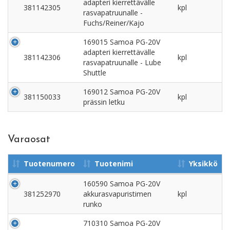
adapteri kierrettävälle
381142305
kpl
rasvapatruunalle -
Fuchs/Reiner/Kajo
169015 Samoa PG-20V
adapteri kierrettävälle
381142306
kpl
rasvapatruunalle - Lube
Shuttle
169012 Samoa PG-20V
381150033
kpl
prässin letku
Varaosat
Tuotenumero
Tuotenimi
Yksikkö
160590 Samoa PG-20V
381252970
akkurasvapuristimen
kpl
runko
710310 Samoa PG-20V