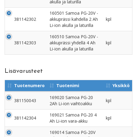
akulla ja laturilla
160501 Samoa PG-20V -
381142302
akkuprässi kahdella 2 Ah
kpl
Li-ion akulla ja laturilla
160510 Samoa PG-20V -
381142303
akkuprässi yhdellä 4 Ah
kpl
Li-ion akulla ja laturilla
Lisävarusteet
Tuotenumero
Tuotenimi
Yksikkö
169020 Samoa PG-20
381150043
kpl
2Ah Li-ion vaihtoakku
169021 Samoa PG-20 4
381142304
kpl
Ah Li-ion vara-akku
169014 Samoa PG-20V