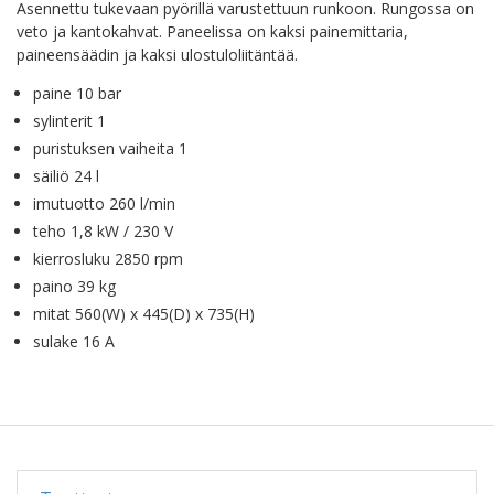
Asennettu tukevaan pyörillä varustettuun runkoon. Rungossa on
veto ja kantokahvat. Paneelissa on kaksi painemittaria,
paineensäädin ja kaksi ulostuloliitäntää.
paine 10 bar
sylinterit 1
puristuksen vaiheita 1
säiliö 24 l
imutuotto 260 l/min
teho 1,8 kW / 230 V
kierrosluku 2850 rpm
paino 39 kg
mitat 560(W) x 445(D) x 735(H)
sulake 16 A