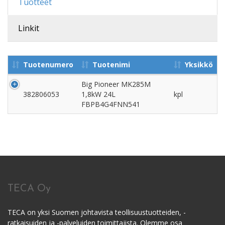
Tuotteet
Linkit
Tuotenumero
Tuotenimi
Yksikkö
Big Pioneer MK285M
382806053
1,8kW 24L
kpl
FBPB4G4FNN541
TECA Oy
TECA on yksi Suomen johtavista teollisuustuotteiden, -
ratkaisuiden ja -palveluiden toimittajista. Olemme osa