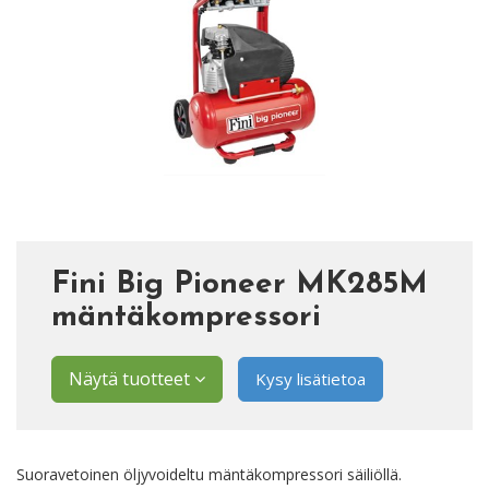
Fini Big Pioneer MK285M
mäntäkompressori
Näytä tuotteet
Kysy lisätietoa
Suoravetoinen öljyvoideltu mäntäkompressori säiliöllä.