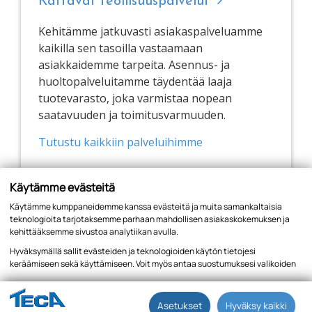
Kattavat teollisuuspalvelut
Kehitämme jatkuvasti asiakaspalveluamme
kaikilla sen tasoilla vastaamaan
asiakkaidemme tarpeita. Asennus- ja
huoltopalveluitamme täydentää laaja
tuotevarasto, joka varmistaa nopean
saatavuuden ja toimitusvarmuuden.
Tutustu kaikkiin palveluihimme
Käytämme evästeitä
Käytämme kumppaneidemme kanssa evästeitä ja muita samankaltaisia
teknologioita tarjotaksemme parhaan mahdollisen asiakaskokemuksen ja
kehittääksemme sivustoa analytiikan avulla.
Hyväksymällä sallit evästeiden ja teknologioiden käytön tietojesi
keräämiseen sekä käyttämiseen. Voit myös antaa suostumuksesi valikoiden
kautta klikkaamalla “Asetukset” painiketta.
Tietosuojaseloste
Asetukset
Hyväksy kaikki