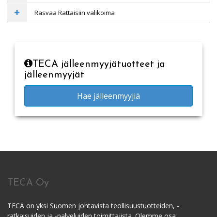
Rasvaa Rattaisiin valikoima
TECA jälleenmyyjätuotteet ja
jälleenmyyjät
Hae jälleenmyyjiä
TECA Oy
TECA on yksi Suomen johtavista teollisuustuotteiden, -
ratkaisuiden ja -palveluiden toimittajista. Olemme osa