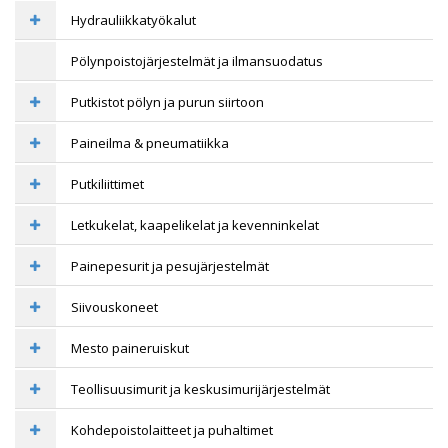
Hydrauliikkatyökalut
Pölynpoistojärjestelmät ja ilmansuodatus
Putkistot pölyn ja purun siirtoon
Paineilma & pneumatiikka
Putkiliittimet
Letkukelat, kaapelikelat ja kevenninkelat
Painepesurit ja pesujärjestelmät
Siivouskoneet
Mesto paineruiskut
Teollisuusimurit ja keskusimurijärjestelmät
Kohdepoistolaitteet ja puhaltimet