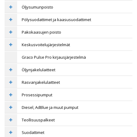
Öljysumunpoisto
Pölysuodattimet ja kaasusuodattimet
Pakokaasujen poisto
Keskusvoitelujärjestelmät
Graco Pulse Pro kirjausjärjestelmä
Öljynjakelulaitteet
Rasvanjakelulaitteet
Prosessipumput
Diesel, AdBlue ja muut pumput
Teollisuuspalkeet
Suodattimet